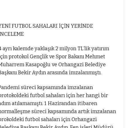
YENİ FUTBOL SAHALARI İÇİN YERİNDE
İNCELEME
z
4 ayrı kalemde yaklaşık 2 milyon TL’lik yatırım
mostbet
mostbet az
mostbet az
için protokol Gençlik ve Spor Bakanı Mehmet
Muharrem Kasapoğlu ve Orhangazi Belediye
Başkanı Bekir Aydın arasında imzalanmıştı.
Pandemi süreci kapsamında imzalanan
protokoldeki futbol sahaları için her hangi bir
adım atılamamıştı. 1 Hazirandan itibaren
normalleşme süreci kapsamında artık imzalanan
prokoldeki futbol sahaları için Orhangazi
Belediye Başkanı Bekir Aydın, Fen işleri Müdürü