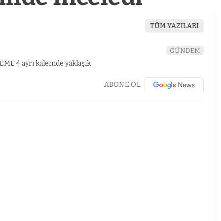
TÜM YAZILARI
GÜNDEM
ABONE OL