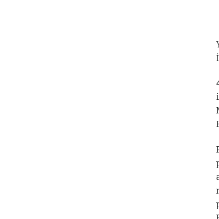
et az
mostbet
mostbet az
mostbet
mostbet
mostbet a