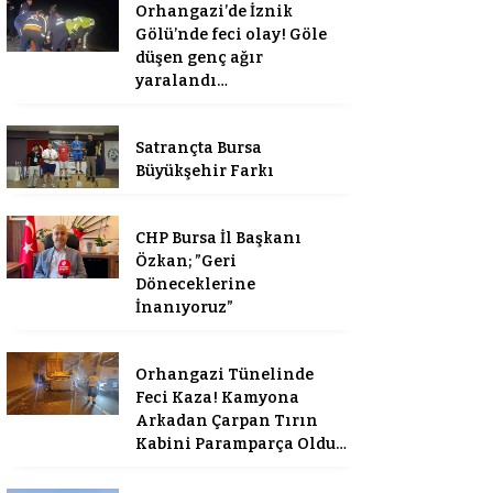
Orhangazi’de İznik
Gölü’nde feci olay! Göle
düşen genç ağır
yaralandı…
Satrançta Bursa
Büyükşehir Farkı
CHP Bursa İl Başkanı
Özkan; ”Geri
Döneceklerine
İnanıyoruz”
Orhangazi Tünelinde
Feci Kaza! Kamyona
Arkadan Çarpan Tırın
Kabini Paramparça Oldu…