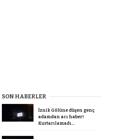
SON HABERLER
İznik Gölüne düşen genç
adamdan acı haber!
Kurtarılamadı…