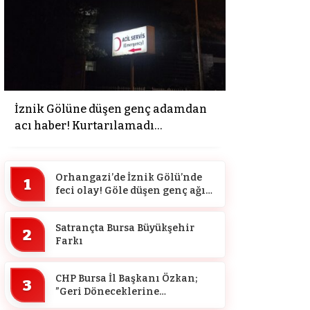
İznik Gölüne düşen genç adamdan
acı haber! Kurtarılamadı…
Orhangazi’de İznik Gölü’nde
1
feci olay! Göle düşen genç ağır
yaralandı…
Satrançta Bursa Büyükşehir
2
Farkı
CHP Bursa İl Başkanı Özkan;
3
”Geri Döneceklerine
İnanıyoruz”