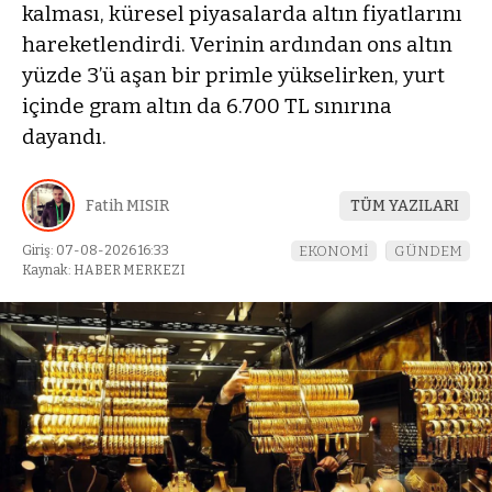
kalması, küresel piyasalarda altın fiyatlarını
hareketlendirdi. Verinin ardından ons altın
yüzde 3’ü aşan bir primle yükselirken, yurt
içinde gram altın da 6.700 TL sınırına
dayandı.
Fatih MISIR
TÜM YAZILARI
Giriş: 07-08-2026 16:33
EKONOMİ
GÜNDEM
Kaynak: HABER MERKEZI