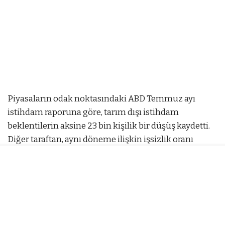
Piyasaların odak noktasındaki ABD Temmuz ayı
istihdam raporuna göre, tarım dışı istihdam
beklentilerin aksine 23 bin kişilik bir düşüş kaydetti.
Diğer taraftan, aynı döneme ilişkin işsizlik oranı
yüzde 4,2 seviyesinden yüzde 4,1’e gerileyerek
piyasalarda farklı senaryoların tartışılmasına yol açtı.
t az
Açıklanan kritik veriler, ABD Merkez Bankası’nın (Fed)
mostbet
mostbet az
mostbet
mostbet
mostbet az
mos
önümüzdeki süreçte uygulayacağı para politikasına
dair beklentileri doğrudan etkiledi. İstihdamdaki