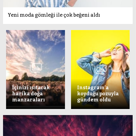
Yeni moda gömleği ile çok beğeni aldı
İçinizi ısıtacak
Instagram’a
harika doğa
koyduğu pozuyla
manzaraları
gündem oldu