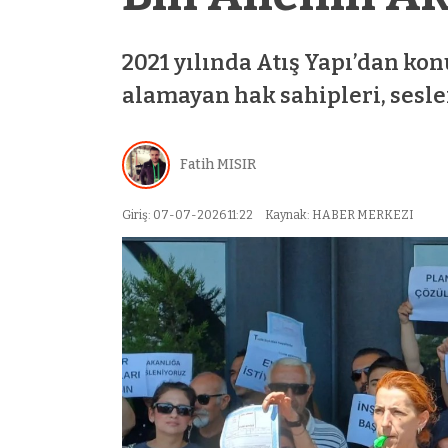
​2021 yılında Atış Yapı’dan ko
alamayan hak sahipleri, sesle
bet
mostbet
mostbet az
mostbet
mostbet 
Fatih MISIR
Giriş: 07-07-2026 11:22
Kaynak: HABER MERKEZI