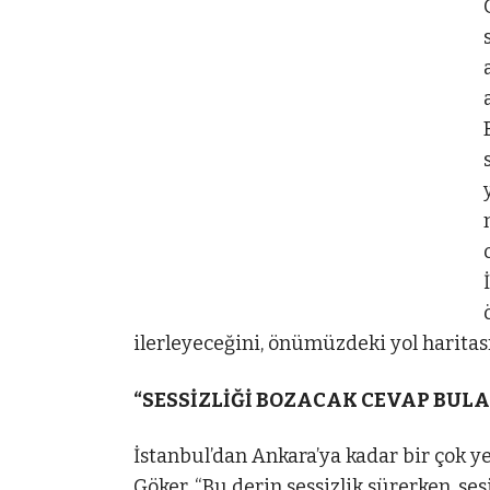
ilerleyeceğini, önümüzdeki yol haritası
“SESSİZLİĞİ BOZACAK CEVAP BUL
İstanbul’dan Ankara’ya kadar bir çok y
Göker, “Bu derin sessizlik sürerken, se