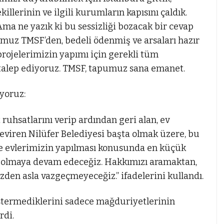
killerinin ve ilgili kurumların kapısını çaldık.
a ne yazık ki bu sessizliği bozacak bir cevap
uz TMSF’den, bedeli ödenmiş ve arsaları hazır
projelerimizin yapımı için gerekli tüm
 talep ediyoruz. TMSF, tapumuz sana emanet.
yoruz:
 ruhsatlarını verip ardından geri alan, ev
eviren Nilüfer Belediyesi başta olmak üzere, bu
 evlerimizin yapılması konusunda en küçük
a olmaya devam edeceğiz. Hakkımızı aramaktan,
en asla vazgeçmeyeceğiz.” ifadelerini kullandı.
stermediklerini sadece mağduriyetlerinin
rdi.