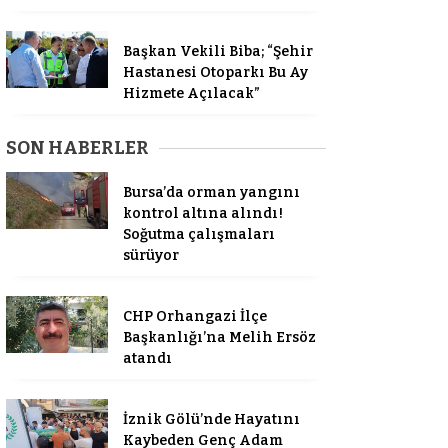
Başkan Vekili Biba; “Şehir
Hastanesi Otoparkı Bu Ay
Hizmete Açılacak”
SON HABERLER
Bursa’da orman yangını
kontrol altına alındı!
Soğutma çalışmaları
sürüyor
CHP Orhangazi İlçe
Başkanlığı’na Melih Ersöz
atandı
İznik Gölü’nde Hayatını
Kaybeden Genç Adam