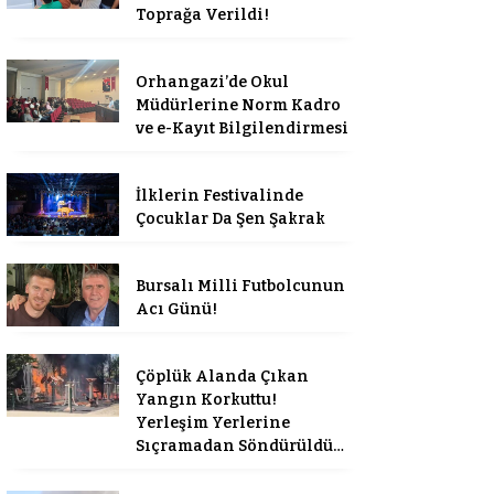
Toprağa Verildi!
Orhangazi’de Okul
Müdürlerine Norm Kadro
ve e-Kayıt Bilgilendirmesi
İlklerin Festivalinde
Çocuklar Da Şen Şakrak
Bursalı Milli Futbolcunun
Acı Günü!
Çöplük Alanda Çıkan
Yangın Korkuttu!
Yerleşim Yerlerine
Sıçramadan Söndürüldü…