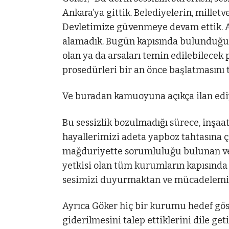
Ankara’ya gittik. Belediyelerin, milletve
Devletimize güvenmeye devam ettik. Am
alamadık. Bugün kapısında bulunduğum
olan ya da arsaları temin edilebilecek 
prosedürleri bir an önce başlatmasını
Ve buradan kamuoyuna açıkça ilan edi
Bu sessizlik bozulmadığı sürece, inşaat
hayallerimizi adeta yapboz tahtasına ç
mağduriyette sorumluluğu bulunan ve
yetkisi olan tüm kurumların kapısınd
sesimizi duyurmaktan ve mücadelemizd
Ayrıca Göker hiç bir kurumu hedef gö
giderilmesini talep ettiklerini dile geti