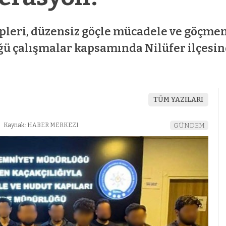
leri, düzensiz göçle mücadele ve göçmen 
ü çalışmalar kapsamında Nilüfer ilçesin
.
z
mostbet az
TÜM YAZILARI
Kaynak: HABER MERKEZI
GÜNDEM