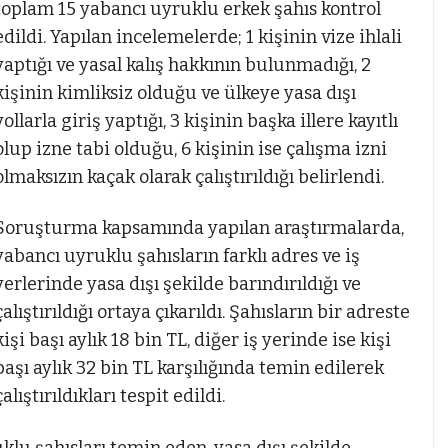
toplam 15 yabancı uyruklu erkek şahıs kontrol
edildi. Yapılan incelemelerde; 1 kişinin vize ihlali
yaptığı ve yasal kalış hakkının bulunmadığı, 2
kişinin kimliksiz olduğu ve ülkeye yasa dışı
yollarla giriş yaptığı, 3 kişinin başka illere kayıtlı
olup izne tabi olduğu, 6 kişinin ise çalışma izni
olmaksızın kaçak olarak çalıştırıldığı belirlendi.
Soruşturma kapsamında yapılan araştırmalarda,
yabancı uyruklu şahısların farklı adres ve iş
yerlerinde yasa dışı şekilde barındırıldığı ve
çalıştırıldığı ortaya çıkarıldı. Şahısların bir adreste
kişi başı aylık 18 bin TL, diğer iş yerinde ise kişi
başı aylık 32 bin TL karşılığında temin edilerek
çalıştırıldıkları tespit edildi.
u şahısları temin eden, yasa dışı şekilde