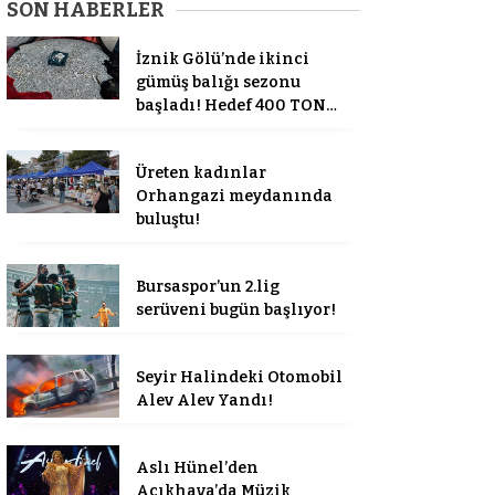
SON HABERLER
İznik Gölü’nde ikinci
gümüş balığı sezonu
başladı! Hedef 400 TON…
Üreten kadınlar
Orhangazi meydanında
buluştu!
Bursaspor’un 2.lig
serüveni bugün başlıyor!
Seyir Halindeki Otomobil
Alev Alev Yandı!
Aslı Hünel’den
Açıkhava’da Müzik