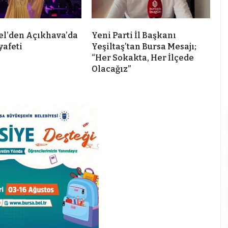
el’den Açıkhava’da
Yeni Parti İl Başkanı
yafeti
Yeşiltaş’tan Bursa Mesajı;
“Her Sokakta, Her İlçede
Olacağız”