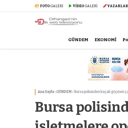
FOTO
GALERİ
VİDEO
GALERİ
YAZARLAR
GÜNDEM
EKONOMİ
Po
Ana Sayfa
›
GÜNDEM
›
Bursa polisinden kaçak göçmen çal
Bursa polisin
işletmelere o