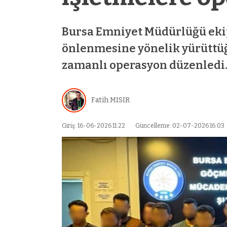
Bursa Emniyet Müdürlüğü ekip
önlenmesine yönelik yürüttüğ
zamanlı operasyon düzenledi
et
mostbet
mostbet az
mostbet
mostbet a
Fatih MISIR
Giriş: 16-06-2026 11:22
Güncelleme: 02-07-2026 16:03