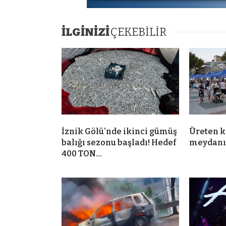
İLGİNİZİ
ÇEKEBİLİR
İznik Gölü’nde ikinci gümüş
Üreten k
balığı sezonu başladı! Hedef
meydanın
400 TON…