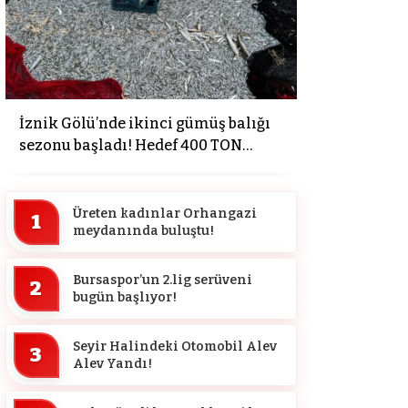
İznik Gölü’nde ikinci gümüş balığı
sezonu başladı! Hedef 400 TON…
Üreten kadınlar Orhangazi
1
meydanında buluştu!
Bursaspor’un 2.lig serüveni
2
bugün başlıyor!
Seyir Halindeki Otomobil Alev
3
Alev Yandı!