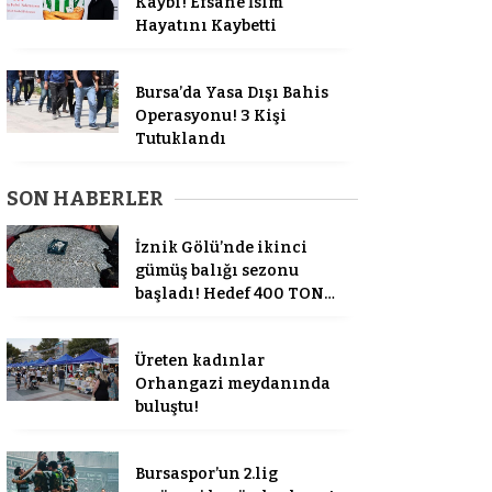
Kaybı! Efsane İsim
Hayatını Kaybetti
Bursa’da Yasa Dışı Bahis
Operasyonu! 3 Kişi
Tutuklandı
SON HABERLER
İznik Gölü’nde ikinci
gümüş balığı sezonu
başladı! Hedef 400 TON…
Üreten kadınlar
Orhangazi meydanında
buluştu!
Bursaspor’un 2.lig