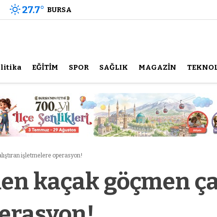
27.7
°
BURSA
litika
EĞİTİM
SPOR
SAĞLIK
MAGAZİN
TEKNOL
ıştıran işletmelere operasyon!
den kaçak göçmen ça
perasyon!