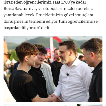
ibraz eden öğrencilerimiz; saat 17.00’ye kadar
BursaRay, tramvay ve otobüslerimizden ücretsiz
yararlanabilecek. Emeklerinizin güzel sonuçlara
dönüşmesini temenni ediyor, tüm öğrencilerimize
başarılar diliyorum” dedi.
mostbet
mostbet az
mostbet az