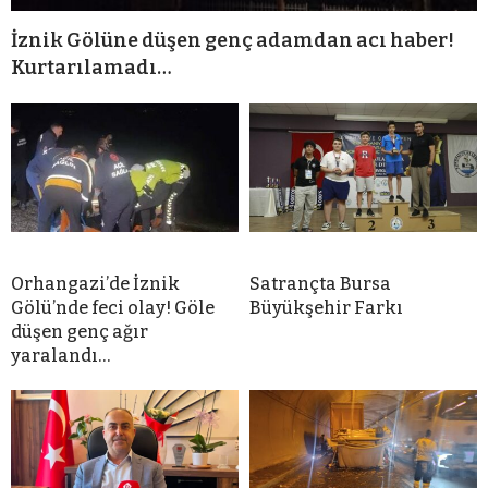
İznik Gölüne düşen genç adamdan acı haber!
Kurtarılamadı…
Orhangazi’de İznik
Satrançta Bursa
Gölü’nde feci olay! Göle
Büyükşehir Farkı
düşen genç ağır
yaralandı…