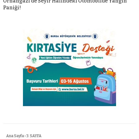
Orhangazi’de Seyir Halindeki Otomobilde Yangın
Paniği!
Ana Sayfa
›
3. SAYFA