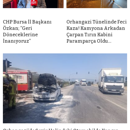
CHP Bursa İl Başkanı
Orhangazi Tünelinde Feci
Özkan; ”Geri
Kaza! Kamyona Arkadan
Döneceklerine
Çarpan Tırın Kabini
İnanıyoruz”
Paramparça Oldu…