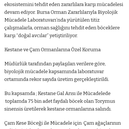
ekosistemini tehdit eden zararlılara karşı mücadelesi
devam ediyor. Bursa Orman Zararlılarıyla Biyolojik
Mücadele Laboratuvarı’nda yürütülen titiz
çalışmalarla, orman sağlığını tehdit eden böceklere
karşı “doğal avcılar” yetiştiriliyor.
et
Kestane ve Çam Ormanlarına Özel Koruma
mostbet az
mostbet
mostbet
mostbet az
mostbet
most
Müdürlük tarafından paylaşılan verilere göre,
biyolojik mücadele kapsamında laboratuvar
ortamında rekor sayıda üretim gerçekleştirildi.
Bu kapsamda ; Kestane Gal Arısı ile Mücadelede
toplamda 75 bin adet faydalı böcek olan Torymus
sinensis üretilerek kestane ormanlarına salındı.
Çam Kese Böceği ile Mücadele için Çam ağaçlarının