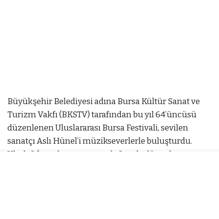
Büyükşehir Belediyesi adına Bursa Kültür Sanat ve
Turizm Vakfı (BKSTV) tarafından bu yıl 64’üncüsü
düzenlenen Uluslararası Bursa Festivali, sevilen
sanatçı Aslı Hünel’i müzikseverlerle buluşturdu.
Uludağ İçecek ana sponsorluğunda düzenlenen
festival kapsamında Kültürpark Açıkhava
Tiyatrosu’ndaki konserde, Büyükşehir Belediyesi
Sağlık İşleri Dairesi Başkanlığı organizasyonuyla
huzurevi sakinleri de misafir edildi.