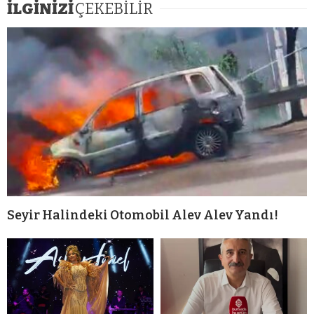
İLGİNİZİ
ÇEKEBİLİR
Seyir Halindeki Otomobil Alev Alev Yandı!