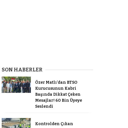
SON HABERLER
Özer Matlı’dan BTSO
Kurucusunun Kabri
Başında Dikkat Çeken
Mesajlar! 60 Bin Üyeye
Seslendi
Kontrolden Çıkan