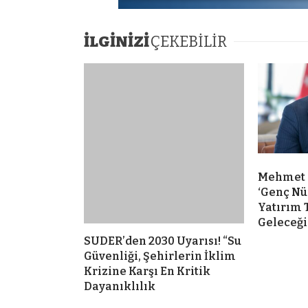
İLGİNİZİ
ÇEKEBİLİR
Mehmet 
‘Genç Nü
Yatırım 
Geleceği
SUDER’den 2030 Uyarısı! “Su
Güvenliği, Şehirlerin İklim
Krizine Karşı En Kritik
Dayanıklılık