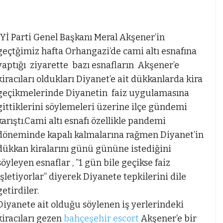
İYİ Parti Genel Başkanı Meral Akşener’in
mostbet
mostbet az
mostbet
mostbet
mostbet az
mos
geçtğimiz hafta Orhangazi’de cami altı esnafına
yaptığı ziyarette bazı esnafların Akşener’e
kiracıları oldukları Diyanet’e ait dükkanlarda kira
geçikmelerinde Diyanetin faiz uygulamasına
gittiklerini söylemeleri üzerine ilçe gündemi
karıştı.Cami altı esnafı özellikle pandemi
döneminde kapalı kalmalarına rağmen Diyanet’in
dükkan kiralarını günü gününe istediğini
söyleyen esnaflar , ”1 gün bile geçikse faiz
işletiyorlar” diyerek Diyanete tepkilerini dile
getirdiler.
Diyanete ait olduğu söylenen iş yerlerindeki
kiracıları gezen
bahçeşehir escort
Akşener’e bir