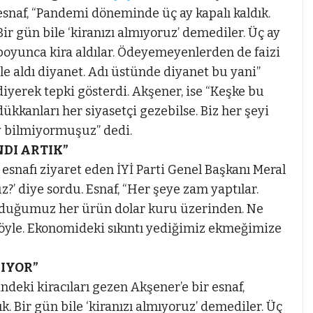
esnaf, “Pandemi döneminde üç ay kapalı kaldık.
Bir gün bile ‘kiranızı almıyoruz’ demediler. Üç ay
boyunca kira aldılar. Ödeyemeyenlerden de faizi
ile aldı diyanet. Adı üstünde diyanet bu yani”
diyerek tepki gösterdi. Akşener, ise “Keşke bu
dükkanları her siyasetçi gezebilse. Biz her şeyi
ey bilmiyormuşuz” dedi.
DI ARTIK”
 esnafı ziyaret eden İYİ Parti Genel Başkanı Meral
?’ diye sordu. Esnaf, “Her şeye zam yaptılar.
oyduğumuz her ürün dolar kuru üzerinden. Ne
öyle. Ekonomideki sıkıntı yediğimiz ekmeğimize
LIYOR”
ndeki kiracıları gezen Akşener’e bir esnaf,
. Bir gün bile ‘kiranızı almıyoruz’ demediler. Üç