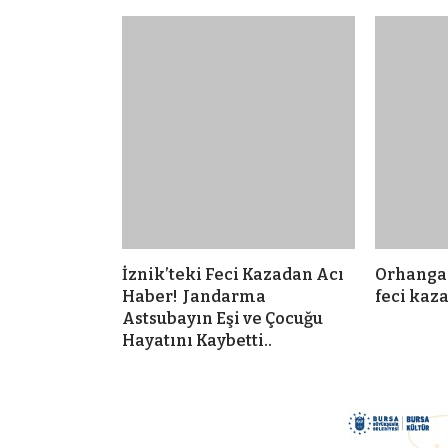
İznik’teki Feci Kazadan Acı
Orhangaz
Haber! Jandarma
feci kaza
Astsubayın Eşi ve Çocuğu
Hayatını Kaybetti..