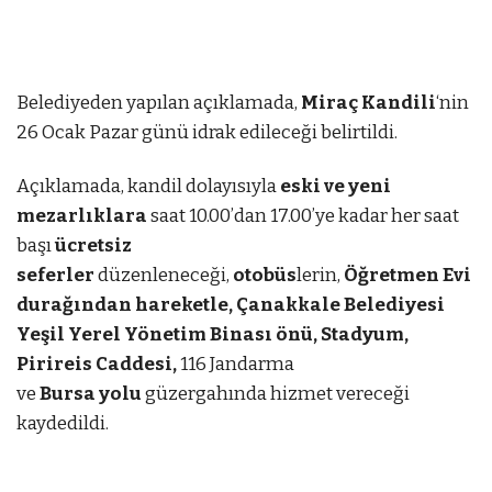
Belediyeden yapılan açıklamada,
Miraç Kandili
‘nin
26 Ocak Pazar günü idrak edileceği belirtildi.
z
mostbet
Açıklamada, kandil dolayısıyla
mostbet az
mostbet az
eski ve yeni
mezarlıklara
saat 10.00’dan 17.00’ye kadar her saat
başı
ücretsiz
seferler
düzenleneceği,
otobüs
lerin,
Öğretmen Evi
durağından hareketle, Çanakkale Belediyesi
Yeşil Yerel Yönetim Binası önü, Stadyum,
Pirireis Caddesi,
116 Jandarma
ve
Bursa yolu
güzergahında hizmet vereceği
kaydedildi.