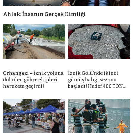
Ahlak: İnsanın Gerçek Kimliği
Orhangazi – İznik yoluna
İznik Gölü’nde ikinci
dökülen gübre ekipleri
gümüş balığı sezonu
harekete geçirdi!
başladı! Hedef 400 TON…