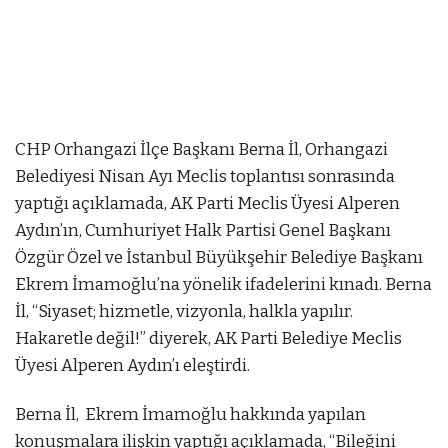
CHP Orhangazi İlçe Başkanı Berna İl, Orhangazi
Belediyesi Nisan Ayı Meclis toplantısı sonrasında
yaptığı açıklamada, AK Parti Meclis Üyesi Alperen
Aydın’ın, Cumhuriyet Halk Partisi Genel Başkanı
Özgür Özel ve İstanbul Büyükşehir Belediye Başkanı
Ekrem İmamoğlu’na yönelik ifadelerini kınadı. Berna
İl, “Siyaset; hizmetle, vizyonla, halkla yapılır.
Hakaretle değil!” diyerek, AK Parti Belediye Meclis
Üyesi Alperen Aydın’ı eleştirdi.
mostbet
Berna İl, Ekrem İmamoğlu hakkında yapılan
mostbet az
mostbet
mostbet az
mostbet
mostbe
konuşmalara ilişkin yaptığı açıklamada, “Bileğini