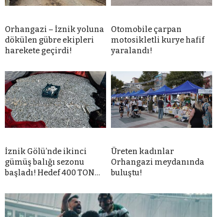
Orhangazi – İznik yoluna
Otomobile çarpan
dökülen gübre ekipleri
motosikletli kurye hafif
harekete geçirdi!
yaralandı!
İznik Gölü’nde ikinci
Üreten kadınlar
gümüş balığı sezonu
Orhangazi meydanında
başladı! Hedef 400 TON…
buluştu!