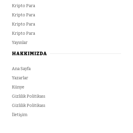
Kripto Para
Kripto Para
Kripto Para
Kripto Para
Yayınlar
HAKKIMIZDA
Ana Sayfa
Yazarlar
Künye
Gizlilik Politikası
Gizlilik Politikası
İletişim
ndpashabet
grandpashabet
Grandpashabet
grandpashabet
konya esco