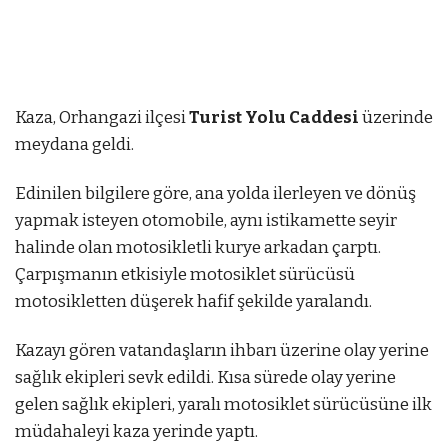
Kaza, Orhangazi ilçesi
Turist Yolu Caddesi
üzerinde
meydana geldi.
mostbet
Edinilen bilgilere göre, ana yolda ilerleyen ve dönüş
mostbet
mostbet az
mostbet
mostbet az
mostbet
yapmak isteyen otomobile, aynı istikamette seyir
halinde olan motosikletli kurye arkadan çarptı.
Çarpışmanın etkisiyle motosiklet sürücüsü
motosikletten düşerek hafif şekilde yaralandı.
Kazayı gören vatandaşların ihbarı üzerine olay yerine
sağlık ekipleri sevk edildi. Kısa sürede olay yerine
gelen sağlık ekipleri, yaralı motosiklet sürücüsüne ilk
müdahaleyi kaza yerinde yaptı.