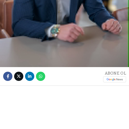
ABONE OL