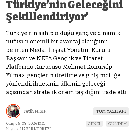
Türkiye’nin Geleceğini
Şekillendiriyor’
Türkiye’nin sahip olduğu genç ve dinamik
nüfusun önemli bir avantaj olduğunu
belirten Medar İnşaat Yönetim Kurulu
Başkanı ve NEFA Gençlik ve Ticaret
Platformu Kurucusu Mehmet Konuralp
Yılmaz, gençlerin üretime ve girişimciliğe
yönlendirilmesinin ülkenin geleceği
açısından stratejik önem taşıdığını ifade etti.
Fatih MISIR
TÜM YAZILARI
Giriş: 06-08-2026 10:11
GENEL
GÜNDEM
Kaynak: HABER MERKEZI