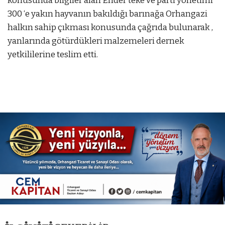
konusunda bilgiler alan Ender teke ve parti yönetimi
300 ‘e yakın hayvanın bakıldığı barınağa Orhangazi
halkın sahip çıkması konusunda çağrıda bulunarak ,
yanlarında götürdükleri malzemeleri dernek
yetkililerine teslim etti.