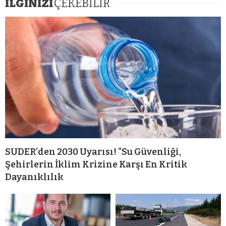
İLGİNİZİ
ÇEKEBİLİR
SUDER’den 2030 Uyarısı! “Su Güvenliği,
Şehirlerin İklim Krizine Karşı En Kritik
Dayanıklılık