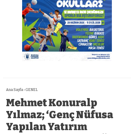
Ana Sayfa
›
GENEL
Mehmet Konuralp
Yılmaz; ‘Genç Nüfusa
Yapılan Yatırım