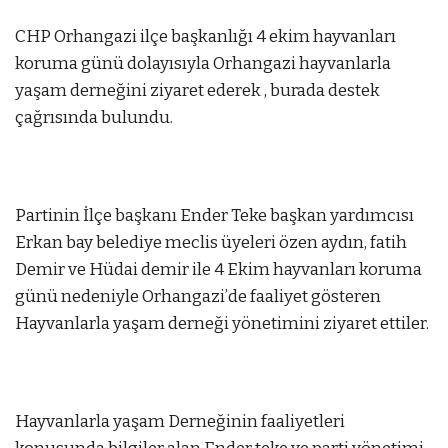
CHP Orhangazi ilçe başkanlığı 4 ekim hayvanları
koruma günü dolayısıyla Orhangazi hayvanlarla
yaşam derneğini ziyaret ederek , burada destek
çağrısında bulundu.
tbet
Partinin İlçe başkanı Ender Teke başkan yardımcısı
mostbet az
mostbet az
Erkan bay belediye meclis üyeleri özen aydın, fatih
Demir ve Hüdai demir ile 4 Ekim hayvanları koruma
günü nedeniyle Orhangazi’de faaliyet gösteren
Hayvanlarla yaşam derneği yönetimini ziyaret ettiler.
Hayvanlarla yaşam Derneğinin faaliyetleri