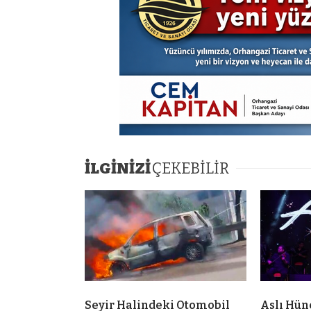
İLGİNİZİ
ÇEKEBİLİR
Seyir Halindeki Otomobil
Aslı Hün