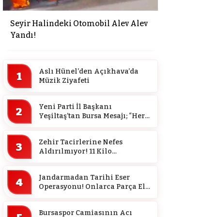
Seyir Halindeki Otomobil Alev Alev
Yandı!
Aslı Hünel’den Açıkhava’da
1
Müzik Ziyafeti
Yeni Parti İl Başkanı
2
Yeşiltaş’tan Bursa Mesajı; “Her
Sokakta, Her İlçede Olacağız”
Zehir Tacirlerine Nefes
3
Aldırılmıyor! 11 Kilo
Uyuşturucu Ele Geçirildi, 2 Kişi
Tutuklandı…
Jandarmadan Tarihi Eser
4
Operasyonu! Onlarca Parça Ele
Geçirildi…
Bursaspor Camiasının Acı