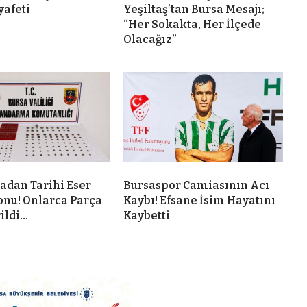
yafeti
Yeşiltaş’tan Bursa Mesajı;
“Her Sokakta, Her İlçede
Olacağız”
dan Tarihi Eser
Bursaspor Camiasının Acı
nu! Onlarca Parça
Kaybı! Efsane İsim Hayatını
rildi…
Kaybetti