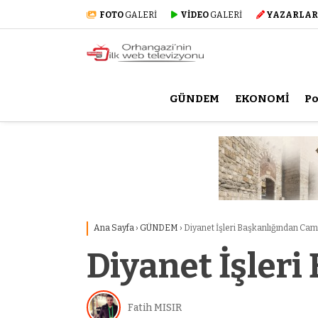
FOTO
GALERİ
VİDEO
GALERİ
YAZARLAR
GÜNDEM
EKONOMİ
Po
Ana Sayfa
›
GÜNDEM
›
Diyanet İşleri Başkanlığından Cam
Diyanet İşler
Fatih MISIR