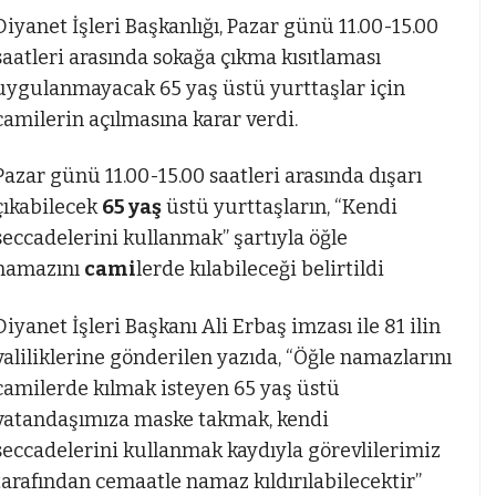
Diyanet İşleri Başkanlığı, Pazar günü 11.00-15.00
saatleri arasında sokağa çıkma kısıtlaması
uygulanmayacak 65 yaş üstü yurttaşlar için
camilerin açılmasına karar verdi.
Pazar günü 11.00-15.00 saatleri arasında dışarı
mostbet az
çıkabilecek
65 yaş
üstü yurttaşların, “Kendi
seccadelerini kullanmak” şartıyla öğle
namazını
cami
lerde kılabileceği belirtildi
Diyanet İşleri Başkanı Ali Erbaş imzası ile 81 ilin
valiliklerine gönderilen yazıda, “Öğle namazlarını
camilerde kılmak isteyen 65 yaş üstü
vatandaşımıza maske takmak, kendi
seccadelerini kullanmak kaydıyla görevlilerimiz
tarafından cemaatle namaz kıldırılabilecektir”