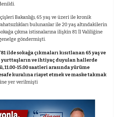
denildi.
İçişleri Bakanlığı, 65 yaş ve üzeri ile kronik
rahatsızlıkları bulunanlar ile 20 yaş altındakilerin
sokağa çıkma istisnalarına ilişkin 81 İl Valiliğine
genelge göndermişti.
“81 ilde sokağa çıkmaları kısıtlanan 65 yaş ve
n yurttaşların ve ihtiyaç duyulan hallerde
, 11.00-15.00 saatleri arasında yürüme
mesafe kuralına riayet etmek ve maske takmak
ine yer verilmişti