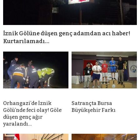
İznik Gölüne düşen genç adamdan acı haber!
Kurtarılamadı…
Orhangazi’de İznik
Satrançta Bursa
Gölü’nde feci olay! Göle
Büyükşehir Farkı
düşen genç ağır
yaralandı…