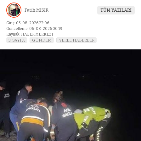
Fatih MISIR
TÜM YAZILARI
Giriş: 05-08-2026 23:06
Güncelleme: 06-08-2026 00:19
Kaynak: HABER MERKEZI
3. SAYFA
GÜNDEM
YEREL HABERLER