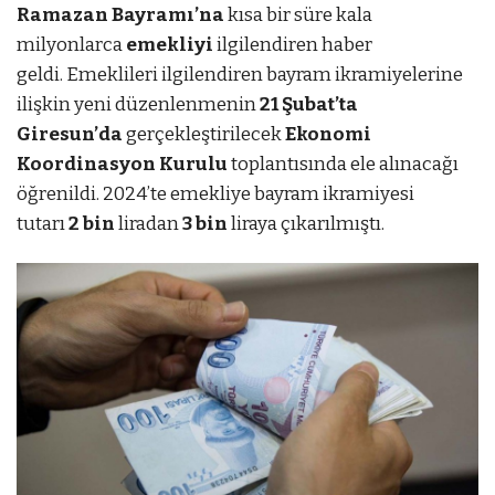
Ramazan Bayramı’na
kısa bir süre kala
milyonlarca
emekliyi
ilgilendiren haber
geldi. Emeklileri ilgilendiren bayram ikramiyelerine
ilişkin yeni düzenlenmenin
21 Şubat’ta
Giresun’da
gerçekleştirilecek
Ekonomi
Koordinasyon Kurulu
toplantısında ele alınacağı
öğrenildi. 2024’te emekliye bayram ikramiyesi
tutarı
2 bin
liradan
3 bin
liraya çıkarılmıştı.
az
mostbet
mostbet az
mostbet az