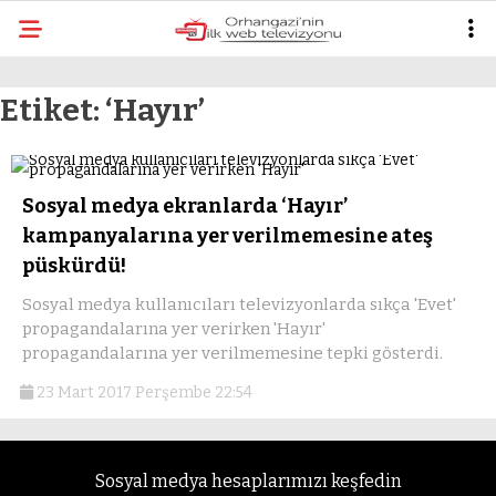
most
Etiket:
‘Hayır’
Sosyal medya ekranlarda ‘Hayır’
kampanyalarına yer verilmemesine ateş
püskürdü!
Sosyal medya kullanıcıları televizyonlarda sıkça 'Evet'
propagandalarına yer verirken 'Hayır'
propagandalarına yer verilmemesine tepki gösterdi.
23 Mart 2017 Perşembe 22:54
Sosyal medya hesaplarımızı keşfedin