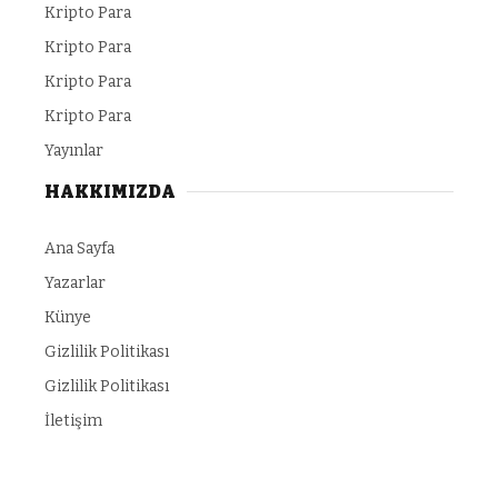
Kripto Para
Kripto Para
Kripto Para
Kripto Para
Yayınlar
HAKKIMIZDA
Ana Sayfa
Yazarlar
Künye
Gizlilik Politikası
Gizlilik Politikası
İletişim
lads.com
child porn
https://makeup.orangebeauty.com/
grandpashab