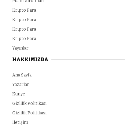
Puan Durumları
Kripto Para
Kripto Para
Kripto Para
Kripto Para
Yayınlar
HAKKIMIZDA
Ana Sayfa
Yazarlar
Künye
Gizlilik Politikası
Gizlilik Politikası
İletişim
 Bonusu Veren Siteler
child porn
https://makeup.orangebeauty.com