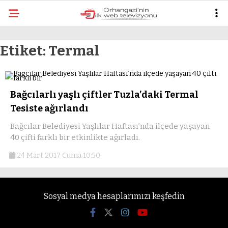
mos
Etiket:
Termal
Bağcılarlı yaşlı çiftler Tuzla’daki Termal
Tesiste ağırlandı
Bağcılar Belediyesi Yaşlılar Haftası’nda ilçede yaşayan
40 çifti farklı bir etkinlikte ağırladı.
24 Mart 2017 Cuma 10:50
Sosyal medya hesaplarımızı keşfedin