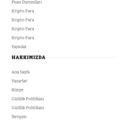
Puan Durumları
Kripto Para
Kripto Para
Kripto Para
Kripto Para
Yayınlar
HAKKIMIZDA
Ana Sayfa
Yazarlar
Künye
Gizlilik Politikası
Gizlilik Politikası
İletişim
Bonusu Veren Siteler
child porn
https://makeup.orangebeauty.com/