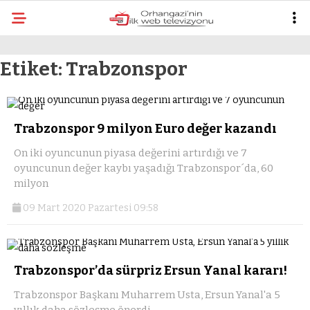
mostbet
mo
Etiket:
Trabzonspor
Trabzonspor 9 milyon Euro değer kazandı
On iki oyuncunun piyasa değerini artırdığı ve 7
oyuncunun değer kaybı yaşadığı Trabzonspor´da, 60
milyon
09 Mart 2020 Pazartesi 09:58
Trabzonspor’da sürpriz Ersun Yanal kararı!
Trabzonspor Başkanı Muharrem Usta, Ersun Yanal'a 5
yıllık daha sözleşme önerdi.