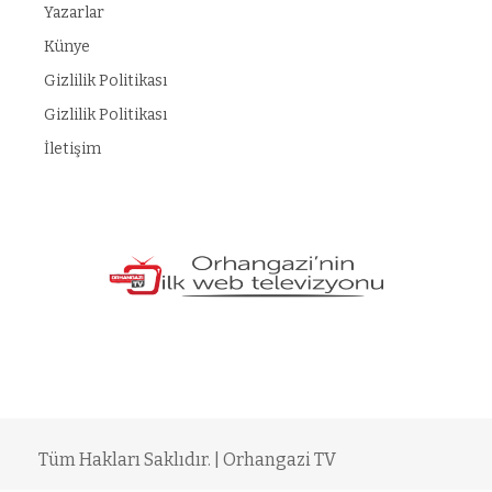
Yazarlar
Künye
Gizlilik Politikası
Gizlilik Politikası
İletişim
hild porn
https://makeup.orangebeauty.com/
grandpashabet
grandpa
Tüm Hakları Saklıdır. | Orhangazi TV