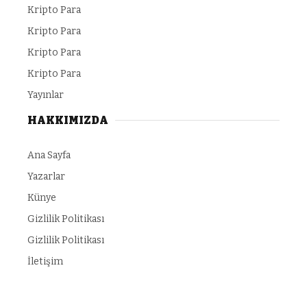
Kripto Para
Kripto Para
Kripto Para
Kripto Para
Yayınlar
HAKKIMIZDA
Ana Sayfa
Yazarlar
Künye
Gizlilik Politikası
Gizlilik Politikası
İletişim
 Bonusu Veren Siteler
child porn
https://makeup.orangebeauty.com