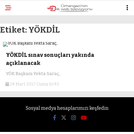
mo
Etiket:
YÖKDİL
YÖKDİL sınav sonuçları yakında
açıklanacak
YÖK Başkanı Yekta Saraç,
24 Mart 2017 Cuma 10:43
Sosyal medya hesaplarımızı keşfedin