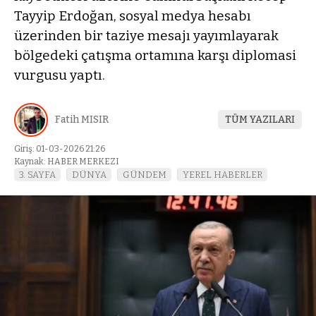
Tayyip Erdoğan, sosyal medya hesabı
üzerinden bir taziye mesajı yayımlayarak
bölgedeki çatışma ortamına karşı diplomasi
vurgusu yaptı.
Fatih MISIR
TÜM YAZILARI
Giriş: 01-03-2026 21:26
Kaynak: HABER MERKEZI
3. SAYFA
DÜNYA
GÜNDEM
YEREL HABERLER