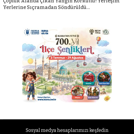
Çöplük Alanda Çıkan Yangın Korkuttu! Yerleşim
Yerlerine Sıçramadan Söndürüldü…
Sosyal medya hesaplarımızı keşfedin