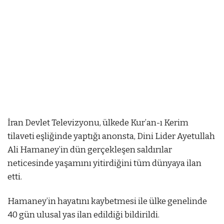
İran Devlet Televizyonu, ülkede Kur’an-ı Kerim
tilaveti eşliğinde yaptığı anonsta, Dini Lider Ayetullah
Ali Hamaney’in dün gerçekleşen saldırılar
neticesinde yaşamını yitirdiğini tüm dünyaya ilan
etti.
et
Hamaney’in hayatını kaybetmesi ile ülke genelinde
mostbet
mostbet az
mostbet
mostbet az
mostbet az
40 gün ulusal yas ilan edildiği bildirildi.