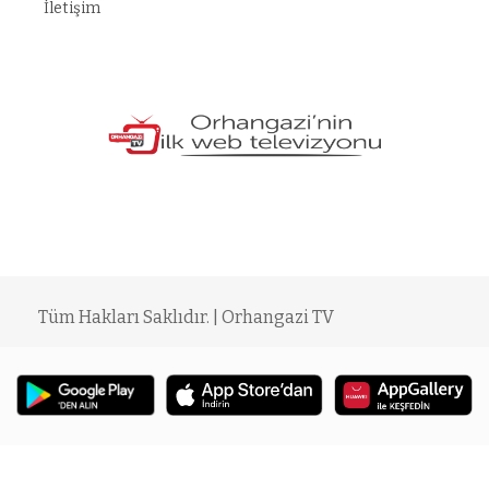
İletişim
t
grandpashabet
konya escort
funbahis
tümbet
betosfer
Deneme Bonus
Tüm Hakları Saklıdır. | Orhangazi TV