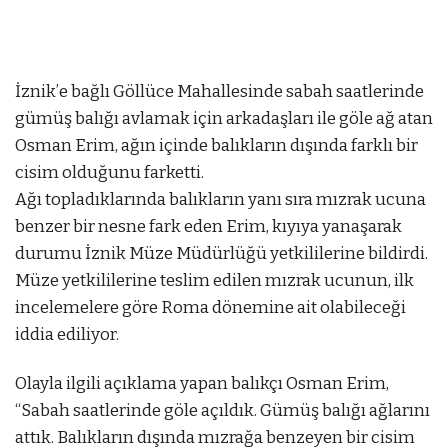
İznik’e bağlı Göllüce Mahallesinde sabah saatlerinde
gümüş balığı avlamak için arkadaşları ile göle ağ atan
Osman Erim, ağın içinde balıkların dışında farklı bir
cisim olduğunu farketti.
Ağı topladıklarında balıkların yanı sıra mızrak ucuna
benzer bir nesne fark eden Erim, kıyıya yanaşarak
durumu İznik Müze Müdürlüğü yetkililerine bildirdi.
Müze yetkililerine teslim edilen mızrak ucunun, ilk
incelemelere göre Roma dönemine ait olabileceği
iddia ediliyor.
tbet
Olayla ilgili açıklama yapan balıkçı Osman Erim,
mostbet az
mostbet az
“Sabah saatlerinde göle açıldık. Gümüş balığı ağlarını
attık. Balıkların dışında mızrağa benzeyen bir cisim