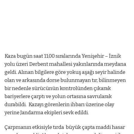
Kaza bugün saat 11.00 sıralarında Yenişehir – İznik
yolu üzeri Derbent mahallesi yakınlarında meydana
geldi. Alınan bilgilere göre yokuş aşağı seyir halinde
olan ve arkasında dorse bulunmayan tır, bilinmeyen
bir nedenle sürücünün kontrolünden çıkarak
bariyerlere çarptı ve yolun ortasına savrularak
durabildi. Kazayı görenlerin ihbarı üzerine olay
yerine Jandarma ekipleri sevk edildi.
stbet az
Çarpmanın etkisiyle tırda büyük çapta maddi hasar