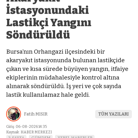
İstasyonundaki
Lastikçi Yangını
Söndürüldü
Bursa’nın Orhangazi ilçesindeki bir
akaryakıt istasyonunda bulunan lastikçide
çıkan ve kısa sürede büyüyen yangın, itfaiye
ekiplerinin müdahalesiyle kontrol altına
alınarak söndürüldü. İş yeri ve çok sayıda
lastik kullanılamaz hale geldi.
Fatih MISIR
TÜM YAZILARI
Giriş: 06-08-2026 14:35
Kaynak: HABER MERKEZI
3. SAYFA
GÜNDEM
YEREL HABERLER