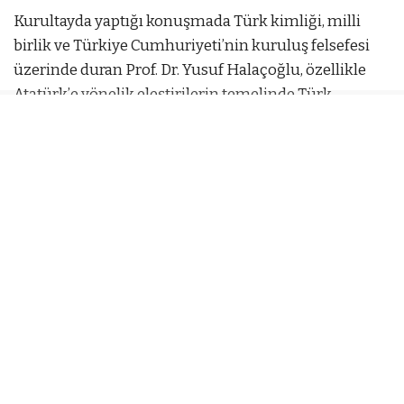
Kurultayda yaptığı konuşmada Türk kimliği, milli
birlik ve Türkiye Cumhuriyeti’nin kuruluş felsefesi
üzerinde duran Prof. Dr. Yusuf Halaçoğlu, özellikle
Atatürk’e yönelik eleştirilerin temelinde Türk
kimliğine karşı duyulan rahatsızlığın bulunduğunu
savundu.
Halaçoğlu konuşmasında şu ifadeleri kullandı:
“Şimdi Atatürk’e niye karşı çıktıklarını sanıyorsunuz?
Halifeliği kaldırdığı için mi? Hayır. Alfabeyi
değiştirdiği için mi? Hayır. Saltanatı kaldırdığı için
mi? Hayır. Osmanlı Devleti’nde Türk ismi yoktu.
Atatürk çıktı devletin adına ‘Türkiye’ adını verdi.
Büyük Türk Milleti dedi. ‘Ne Mutlu Türküm Diyene’
dedi. Gençlere ‘Muhtaç olduğun kudret
damarlarındaki asil kanda mevcuttur’ diye seslendi.