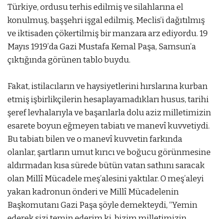
Türkiye, ordusu terhis edilmiş ve silahlarına el
konulmuş, başşehri işgal edilmiş, Meclis’i dağıtılmış
ve iktisaden çökertilmiş bir manzara arz ediyordu. 19
Mayıs 1919’da Gazi Mustafa Kemal Paşa, Samsun’a
çıktığında görünen tablo buydu.
Fakat, istilacıların ve haysiyetlerini hırslarına kurban
etmiş işbirlikçilerin hesaplayamadıkları husus, tarihi
şeref levhalarıyla ve başarılarla dolu aziz milletimizin
esarete boyun eğmeyen tabiatı ve manevî kuvvetiydi.
Bu tabiatı bilen ve o manevî kuvvetin farkında
olanlar, şartların umut kırıcı ve boğucu görünmesine
aldırmadan kısa sürede bütün vatan sathını saracak
olan Millî Mücadele meş’alesini yaktılar. O meş’aleyi
yakan kadronun önderi ve Millî Mücadelenin
Başkomutanı Gazi Paşa şöyle demekteydi, “Yemin
ederek sizi temin ederim ki, bizim milletimizin