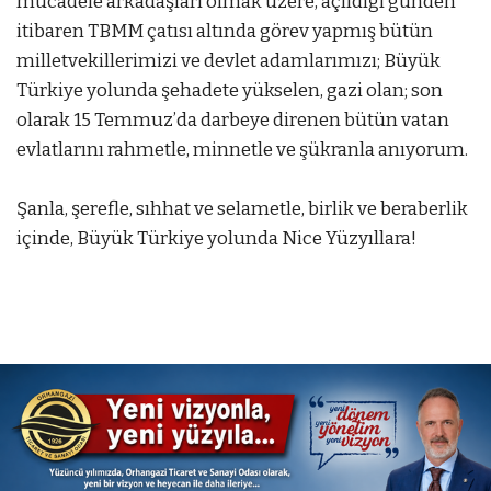
mücadele arkadaşları olmak üzere, açıldığı günden
itibaren TBMM çatısı altında görev yapmış bütün
milletvekillerimizi ve devlet adamlarımızı; Büyük
Türkiye yolunda şehadete yükselen, gazi olan; son
olarak 15 Temmuz’da darbeye direnen bütün vatan
evlatlarını rahmetle, minnetle ve şükranla anıyorum.
Şanla, şerefle, sıhhat ve selametle, birlik ve beraberlik
içinde, Büyük Türkiye yolunda Nice Yüzyıllara!