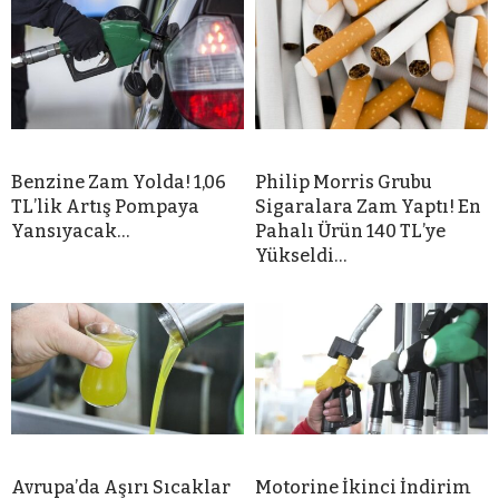
Benzine Zam Yolda! 1,06
Philip Morris Grubu
TL’lik Artış Pompaya
Sigaralara Zam Yaptı! En
Yansıyacak…
Pahalı Ürün 140 TL’ye
Yükseldi…
Avrupa’da Aşırı Sıcaklar
Motorine İkinci İndirim