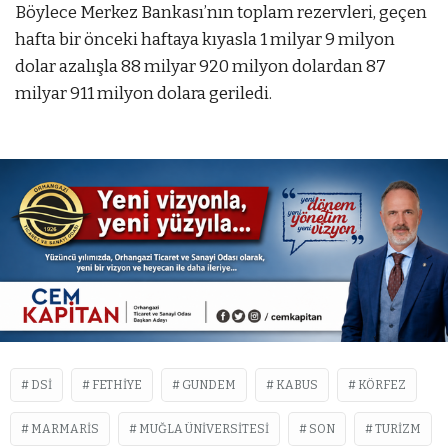
Böylece Merkez Bankası’nın toplam rezervleri, geçen
hafta bir önceki haftaya kıyasla 1 milyar 9 milyon
dolar azalışla 88 milyar 920 milyon dolardan 87
milyar 911 milyon dolara geriledi.
DSİ
FETHIYE
GUNDEM
KABUS
KÖRFEZ
MARMARIS
MUĞLA ÜNIVERSITESI
SON
TURIZM