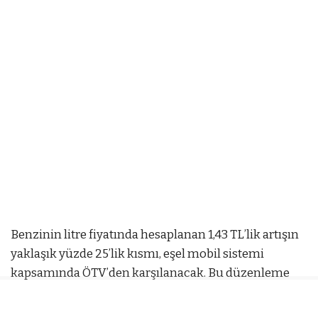
Benzinin litre fiyatında hesaplanan 1,43 TL’lik artışın
yaklaşık yüzde 25’lik kısmı, eşel mobil sistemi
kapsamında ÖTV’den karşılanacak. Bu düzenleme
nedeniyle zammın pompa fiyatlarına yaklaşık 1,06 TL
olarak yansıması bekleniyor.