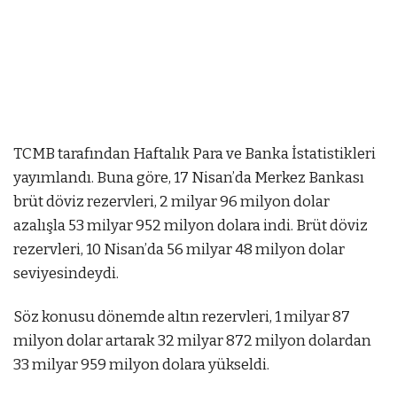
TCMB tarafından Haftalık Para ve Banka İstatistikleri
yayımlandı. Buna göre, 17 Nisan’da Merkez Bankası
brüt döviz rezervleri, 2 milyar 96 milyon dolar
azalışla 53 milyar 952 milyon dolara indi. Brüt döviz
rezervleri, 10 Nisan’da 56 milyar 48 milyon dolar
seviyesindeydi.
 az
Söz konusu dönemde altın rezervleri, 1 milyar 87
mostbet
mostbet az
mostbet az
milyon dolar artarak 32 milyar 872 milyon dolardan
33 milyar 959 milyon dolara yükseldi.