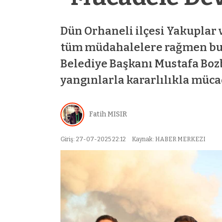
Dün Orhaneli ilçesi Yakuplar 
tüm müdahalelere rağmen bugü
Belediye Başkanı Mustafa Bozbe
yangınlarla kararlılıkla müca
bet az
mostbet
mostbet
mostbet az
mostb
Fatih MISIR
Giriş: 27-07-2025 22:12
Kaynak: HABER MERKEZI