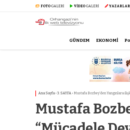
FOTO
GALERİ
VİDEO
GALERİ
YAZARLAR
GÜNDEM
EKONOMİ
Po
Ana Sayfa
›
3. SAYFA
›
Mustafa Bozbey’den Yangınlara ili
Mustafa Bozbe
“Mücadele De