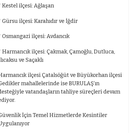
* Kestel ilçesi: Ağlaşan
* Gürsu ilçesi: Karahıdır ve İğdir
* Osmangazi ilçesi: Avdancık
* Harmancık ilçesi: Çakmak, Çamoğlu, Dutluca,
Ilıcaksu ve Saçaklı
Harmancık ilçesi Çatalsöğüt ve Büyükorhan ilçesi
Gedikler mahallelerinde ise BURULAŞ’ın
desteğiyle vatandaşların tahliye süreçleri devam
ediyor.
Güvenlik İçin Temel Hizmetlerde Kesintiler
Uygulanıyor