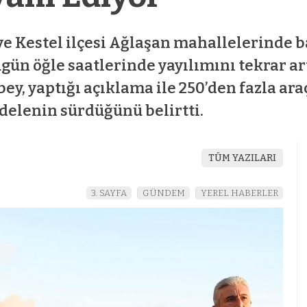
ve Kestel ilçesi Ağlaşan mahallelerinde 
n öğle saatlerinde yayılımını tekrar art
y, yaptığı açıklama ile 250’den fazla ara
delenin sürdüğünü belirtti.
et
mostbet az
mostbet az
TÜM YAZILARI
3. SAYFA
GÜNDEM
YEREL HABERLER