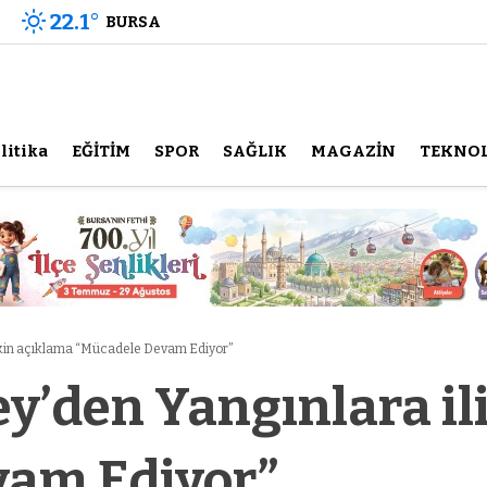
22.1
°
BURSA
litika
EĞİTİM
SPOR
SAĞLIK
MAGAZİN
TEKNOL
şkin açıklama “Mücadele Devam Ediyor”
y’den Yangınlara il
vam Ediyor”