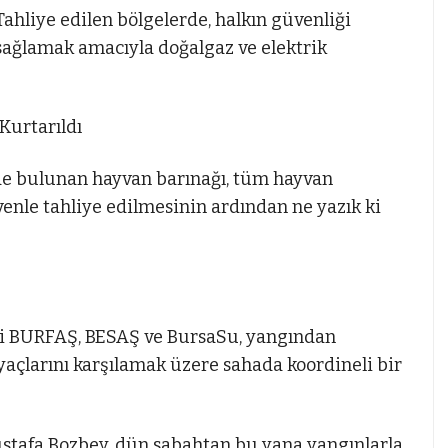
Tahliye edilen bölgelerde, halkın güvenliği
sağlamak amacıyla doğalgaz ve elektrik
Kurtarıldı
de bulunan hayvan barınağı, tüm hayvan
enle tahliye edilmesinin ardından ne yazık ki
eri BURFAŞ, BESAŞ ve BursaSu, yangından
iyaçlarını karşılamak üzere sahada koordineli bir
stafa Bozbey, dün sabahtan bu yana yangınlarla