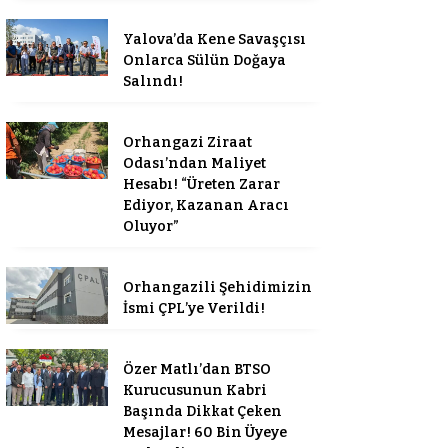
Yalova’da Kene Savaşçısı
Onlarca Sülün Doğaya
Salındı!
Orhangazi Ziraat
Odası’ndan Maliyet
Hesabı! “Üreten Zarar
Ediyor, Kazanan Aracı
Oluyor”
Orhangazili Şehidimizin
İsmi ÇPL’ye Verildi!
Özer Matlı’dan BTSO
Kurucusunun Kabri
Başında Dikkat Çeken
Mesajlar! 60 Bin Üyeye