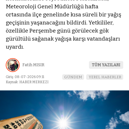
Meteoroloji Genel Müdürlüğü hafta
ortasında ilçe genelinde kısa süreli bir yağış
geçişinin yaşanacağını bildirdi. Yetkililer,
özellikle Perşembe günü görülecek gök
gürültülü sağanak yağışa karşı vatandaşları
uyardı.
Fatih MISIR
TÜM YAZILARI
Giriş: 08-07-2026 09:11
GÜNDEM
YEREL HABERLER
Kaynak: HABER MERKEZI