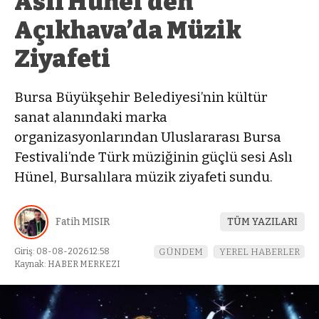
Aslı Hünel’den
Açıkhava’da Müzik
Ziyafeti
Bursa Büyükşehir Belediyesi’nin kültür
sanat alanındaki marka
organizasyonlarından Uluslararası Bursa
Festivali’nde Türk müziğinin güçlü sesi Aslı
Hünel, Bursalılara müzik ziyafeti sundu.
Fatih MISIR
TÜM YAZILARI
Giriş: 08-08-2026 12:58
GÜNDEM
YEREL HABERLER
Kaynak: HABER MERKEZI