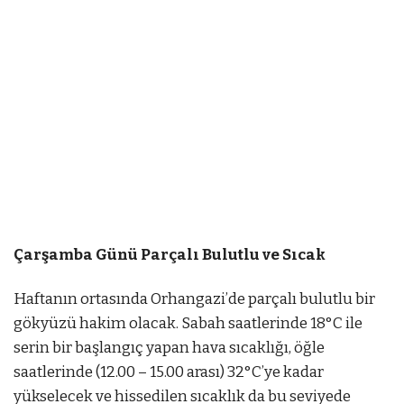
Çarşamba Günü Parçalı Bulutlu ve Sıcak
ostbet
Haftanın ortasında Orhangazi’de parçalı bulutlu bir
mostbet az
mostbet az
gökyüzü hakim olacak. Sabah saatlerinde 18°C ile
serin bir başlangıç yapan hava sıcaklığı, öğle
saatlerinde (12.00 – 15.00 arası) 32°C’ye kadar
yükselecek ve hissedilen sıcaklık da bu seviyede