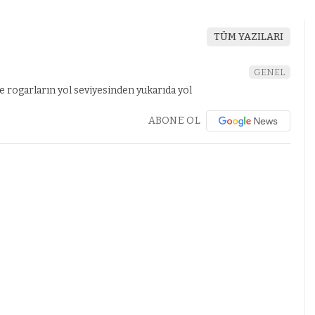
TÜM YAZILARI
GENEL
ABONE OL