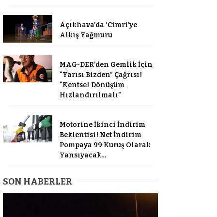
Açıkhava’da ‘Cimri’ye
Alkış Yağmuru
MAG-DER’den Gemlik İçin
“Yarısı Bizden” Çağrısı!
“Kentsel Dönüşüm
Hızlandırılmalı”
Motorine İkinci İndirim
Beklentisi! Net İndirim
Pompaya 99 Kuruş Olarak
Yansıyacak…
SON HABERLER