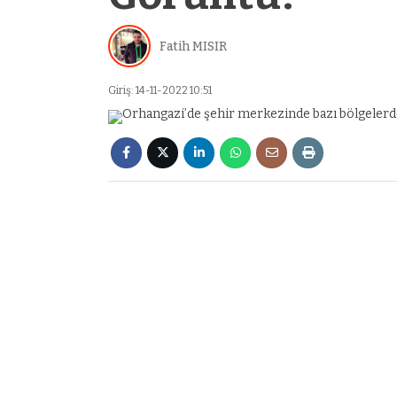
Fatih MISIR
Giriş: 14-11-2022 10:51