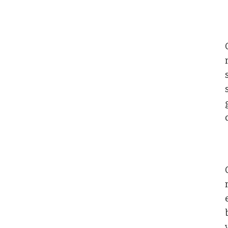
t az
mostbet
mostbet az
mostbet
mostbet
mostbet a