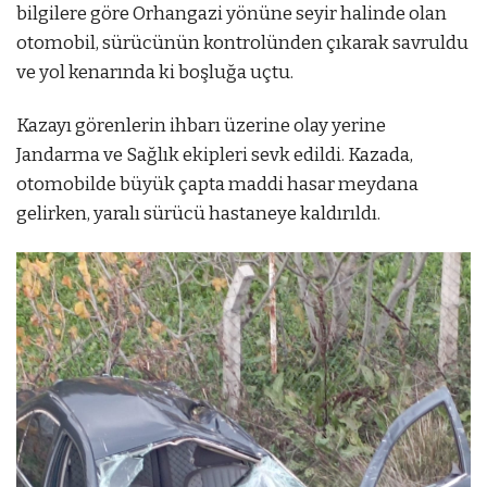
bilgilere göre Orhangazi yönüne seyir halinde olan
otomobil, sürücünün kontrolünden çıkarak savruldu
ve yol kenarında ki boşluğa uçtu.
stbet
Kazayı görenlerin ihbarı üzerine olay yerine
mostbet
mostbet az
mostbet
mostbet az
mostbet az
Jandarma ve Sağlık ekipleri sevk edildi. Kazada,
otomobilde büyük çapta maddi hasar meydana
gelirken, yaralı sürücü hastaneye kaldırıldı.