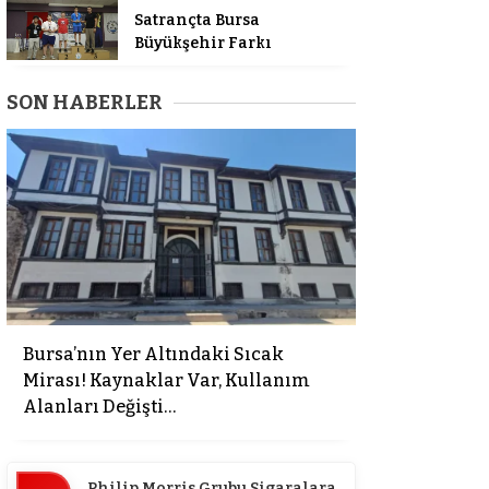
Satrançta Bursa
Büyükşehir Farkı
SON HABERLER
Bursa’nın Yer Altındaki Sıcak
Mirası! Kaynaklar Var, Kullanım
Alanları Değişti…
Philip Morris Grubu Sigaralara