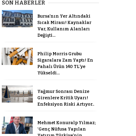
SON HABERLER
Bursa’nın Yer Altındaki
Sıcak Mirası! Kaynaklar
Var, Kullanım Alanları
Değişti…
Philip Morris Grubu
Sigaralara Zam Yaptı! En
Pahalı Ürün 140 TL’ye
Yükseldi…
Yağmur Sonrası Denize
Girenlere Kritik Uyarı!
Enfeksiyon Riski Artıyor..
Mehmet Konuralp Yılmaz;
‘Genç Nüfusa Yapılan
Yatırım Türkiye’nin