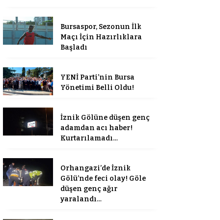
Bursaspor, Sezonun İlk
Maçı İçin Hazırlıklara
Başladı
YENİ Parti’nin Bursa
Yönetimi Belli Oldu!
İznik Gölüne düşen genç
adamdan acı haber!
Kurtarılamadı…
Orhangazi’de İznik
Gölü’nde feci olay! Göle
düşen genç ağır
yaralandı…