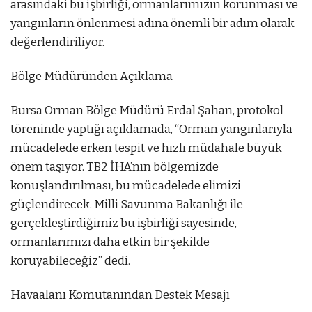
arasındaki bu işbirliği, ormanlarımızın korunması ve
k
yangınların önlenmesi adına önemli bir adım olarak
a
değerlendiriliyor.
r
a
Bölge Müdüründen Açıklama
m
a
Bursa Orman Bölge Müdürü Erdal Şahan, protokol
s
töreninde yaptığı açıklamada, “Orman yangınlarıyla
a
mücadelede erken tespit ve hızlı müdahale büyük
j
önem taşıyor. TB2 İHA’nın bölgemizde
y
konuşlandırılması, bu mücadelede elimizi
a
güçlendirecek. Milli Savunma Bakanlığı ile
p
gerçekleştirdiğimiz bu işbirliği sayesinde,
a
ormanlarımızı daha etkin bir şekilde
n
koruyabileceğiz” dedi.
e
Havaalanı Komutanından Destek Mesajı
s