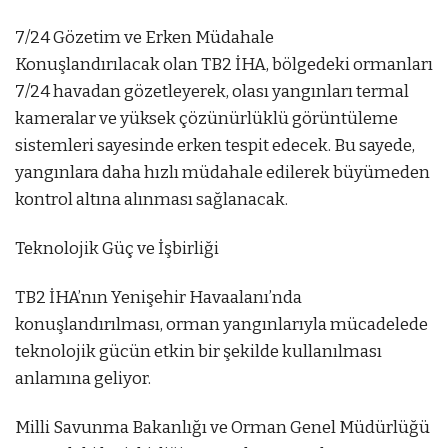
D
7/24 Gözetim ve Erken Müdahale
i
Konuşlandırılacak olan TB2 İHA, bölgedeki ormanları
k
7/24 havadan gözetleyerek, olası yangınları termal
i
kameralar ve yüksek çözünürlüklü görüntüleme
m
sistemleri sayesinde erken tespit edecek. Bu sayede,
e
yangınlara daha hızlı müdahale edilerek büyümeden
v
kontrol altına alınması sağlanacak.
i
Teknolojik Güç ve İşbirliği
e
s
TB2 İHA’nın Yenişehir Havaalanı’nda
c
konuşlandırılması, orman yangınlarıyla mücadelede
o
teknolojik gücün etkin bir şekilde kullanılması
r
anlamına geliyor.
t
A
Milli Savunma Bakanlığı ve Orman Genel Müdürlüğü
n