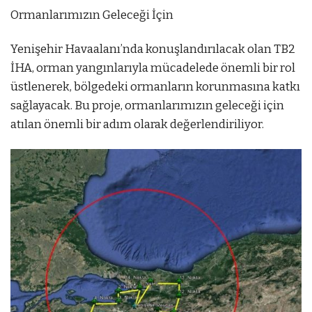
l
Ormanlarımızın Geleceği İçin
e
g
Yenişehir Havaalanı’nda konuşlandırılacak olan TB2
e
İHA, orman yangınlarıyla mücadelede önemli bir rol
l
üstlenerek, bölgedeki ormanların korunmasına katkı
e
sağlayacak. Bu proje, ormanlarımızın geleceği için
n
atılan önemli bir adım olarak değerlendiriliyor.
e
s
c
o
r
t