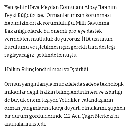
c
Yenişehir Hava Meydan Komutanı Albay İbrahim
o
Feyzi Büğdüz ise, “Ormanlarımızın korunması
r
hepimizin ortak sorumluluğu. Milli Savunma
t
Bakanlığı olarak, bu önemli projeye destek
Ç
vermekten mutluluk duyuyoruz. İHA üssünün
a
kurulumu ve işletilmesi için gerekli tüm desteği
n
sağlayacağız” şeklinde konuştu.
k
a
Halkın Bilinçlendirilmesi ve İşbirliği
y
a
Orman yangınlarıyla mücadelede sadece teknolojik
e
imkanlar değil, halkın bilinçlendirilmesi ve işbirliği
v
de büyük önem taşıyor. Yetkililer, vatandaşların
e
orman yangınlarına karşı duyarlı olmalarını, şüpheli
o
bir durum gördüklerinde 112 Acil Çağrı Merkezi’ni
t
aramalarını istedi.
e