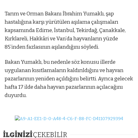
Tarım ve Orman Bakanı İbrahim Yumaklı, şap
hastalığına karşı yürütülen aşılama çalışmaları
kapsamında Edirne, İstanbul, Tekirdağ, Çanakkale,
Kırklareli, Hakkâri ve Van’da hayvanların yüzde
85’inden fazlasının aşılandığını söyledi.
tbet
Bakan Yumaklı, bu nedenle söz konusu illerde
mostbet
mostbet az
mostbet
mostbet az
mostbet az
uygulanan kısıtlamaların kaldırıldığını ve hayvan
pazarlarının yeniden açıldığını belirtti. Ayrıca gelecek
hafta 17 ilde daha hayvan pazarlarının açılacağını
duyurdu.
İLGİNİZİ
ÇEKEBİLİR