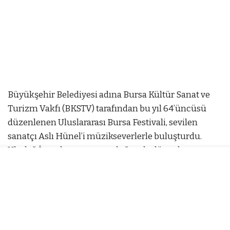
Büyükşehir Belediyesi adına Bursa Kültür Sanat ve
Turizm Vakfı (BKSTV) tarafından bu yıl 64’üncüsü
düzenlenen Uluslararası Bursa Festivali, sevilen
sanatçı Aslı Hünel’i müzikseverlerle buluşturdu.
Uludağ İçecek ana sponsorluğunda düzenlenen
festival kapsamında Kültürpark Açıkhava
Tiyatrosu’ndaki konserde, Büyükşehir Belediyesi
Sağlık İşleri Dairesi Başkanlığı organizasyonuyla
huzurevi sakinleri de misafir edildi.