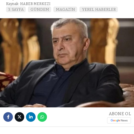
Kaynak: HABER MERKEZI
3. SAYFA
GÜNDEM
MAGAZİN
YEREL HABERLER
ABONE OL