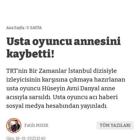
Ana Sayfa
›
3. SAYFA
Usta oyuncu annesini
kaybetti!
TRT’nin Bir Zamanlar İstanbul dizisiyle
izleyicisinin karşısına çıkmaya hazırlanan
usta oyuncu Hüseyin Avni Danyal anne
acısıyla sarsıldı. Usta oyuncu acı haberi
sosyal medya hesabından yayınladı.
Fatih MISIR
TÜM YAZILARI
Giriş: 18-01-2025 13:40