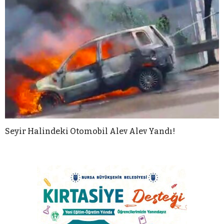
Seyir Halindeki Otomobil Alev Alev Yandı!