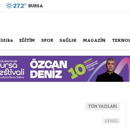
27.2
°
BURSA
litika
EĞİTİM
SPOR
SAĞLIK
MAGAZİN
TEKNOL
t
mostbet az
mostbet
mostbet az
mostbet az
TÜM YAZILARI
GENEL