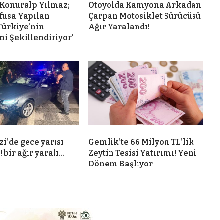
Konuralp Yılmaz;
Otoyolda Kamyona Arkadan
fusa Yapılan
Çarpan Motosiklet Sürücüsü
Türkiye’nin
Ağır Yaralandı!
ni Şekillendiriyor’
i’de gece yarısı
Gemlik’te 66 Milyon TL’lik
! bir ağır yaralı…
Zeytin Tesisi Yatırımı! Yeni
Dönem Başlıyor