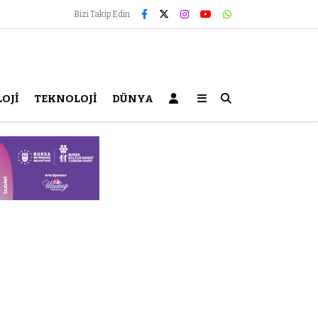
Bizi Takip Edin
OJİ
TEKNOLOJİ
DÜNYA