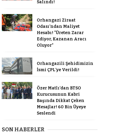
Salındı!
Orhangazi Ziraat
Odası’ndan Maliyet
Hesabı! “Üreten Zarar
Ediyor, Kazanan Aracı
Oluyor”
Orhangazili Şehidimizin
İsmi ÇPL’ye Verildi!
Özer Matlı’dan BTSO
Kurucusunun Kabri
Başında Dikkat Çeken
Mesajlar! 60 Bin Üyeye
Seslendi
SON HABERLER