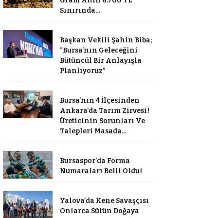
Gram Altın 6.700 TL
Sınırında…
Başkan Vekili Şahin Biba;
“Bursa’nın Geleceğini
Bütüncül Bir Anlayışla
Planlıyoruz”
Bursa’nın 4 İlçesinden
Ankara’da Tarım Zirvesi!
Üreticinin Sorunları Ve
Talepleri Masada…
Bursaspor’da Forma
Numaraları Belli Oldu!
Yalova’da Kene Savaşçısı
Onlarca Sülün Doğaya