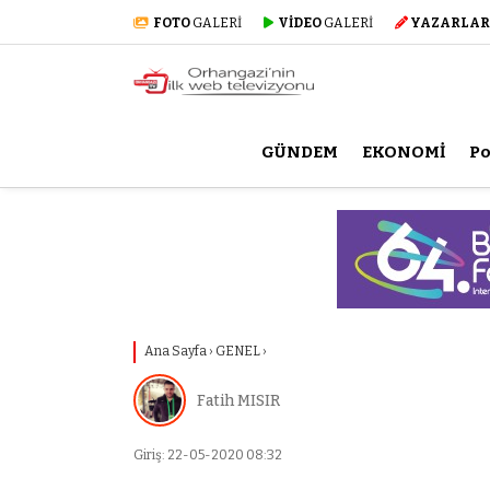
FOTO
GALERİ
VİDEO
GALERİ
YAZARLAR
GÜNDEM
EKONOMİ
Po
mostbet
mostbet az
mostbet
mostbet az
mostbet
mostbe
Ana Sayfa
›
GENEL
›
Fatih MISIR
Giriş: 22-05-2020 08:32