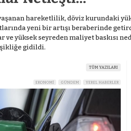
aşanan hareketlilik, döviz kurundaki yüks
larında yeni bir artışı beraberinde getird
r ve yüksek seyreden maliyet baskısı ne
ikliğe gidildi.
az
mostbet az
TÜM YAZILARI
EKONOMİ
GÜNDEM
YEREL HABERLER