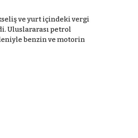
eliş ve yurt içindeki vergi
i. Uluslararası petrol
deniyle benzin ve motorin