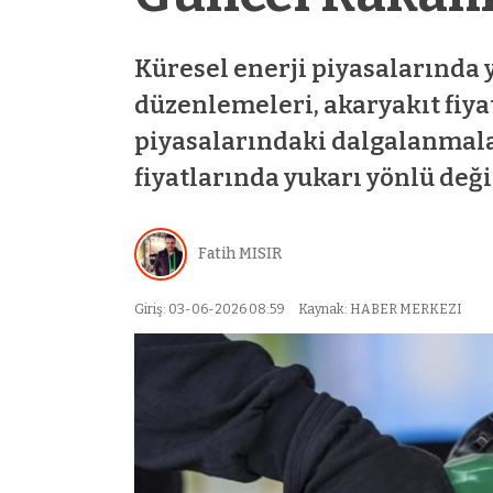
Küresel enerji piyasalarında y
düzenlemeleri, akaryakıt fiyat
piyasalarındaki dalgalanmala
fiyatlarında yukarı yönlü değiş
bet
mostbet
mostbet az
mostbet
mostbet 
Fatih MISIR
Giriş: 03-06-2026 08:59
Kaynak: HABER MERKEZI