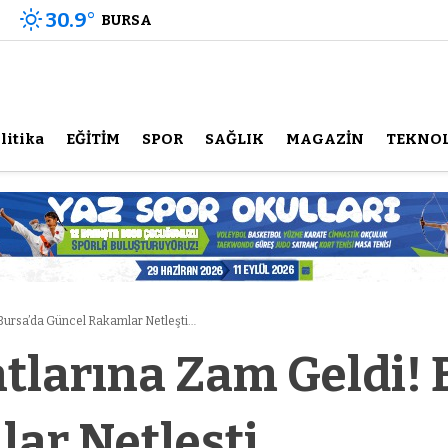
30.9
°
BURSA
litika
EĞİTİM
SPOR
SAĞLIK
MAGAZİN
TEKNOL
 Bursa’da Güncel Rakamlar Netleşti…
atlarına Zam Geldi! 
ar Netleşti…