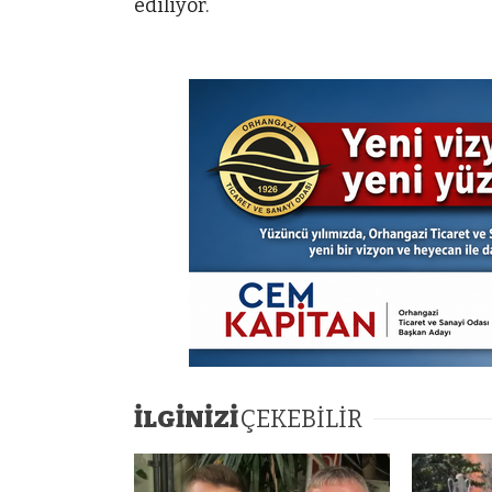
ediliyor.
İLGİNİZİ
ÇEKEBİLİR