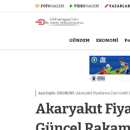
FOTO
GALERİ
VİDEO
GALERİ
YAZARLAR
GÜNDEM
EKONOMİ
Po
Ana Sayfa
›
EKONOMİ
›
Akaryakıt Fiyatlarına Zam Geldi!
Akaryakıt Fiy
Güncel Rakaml