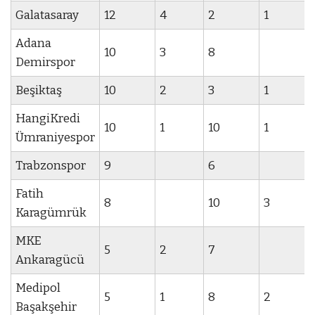
Galatasaray
12
4
2
1
Adana
10
3
8
Demirspor
Beşiktaş
10
2
3
1
HangiKredi
10
1
10
1
Ümraniyespor
Trabzonspor
9
6
Fatih
8
10
3
Karagümrük
MKE
5
2
7
Ankaragücü
Medipol
5
1
8
2
Başakşehir