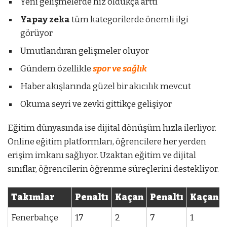
Yeni gelişmelerde hız oldukça arttı
Yapay zeka
tüm kategorilerde önemli ilgi
görüyor
Umutlandıran gelişmeler oluyor
Gündem özellikle
spor ve sağlık
Haber akışlarında güzel bir akıcılık mevcut
Okuma seyri ve zevki gittikçe gelişiyor
Eğitim dünyasında ise dijital dönüşüm hızla ilerliyor.
Online eğitim platformları, öğrencilere her yerden
erişim imkanı sağlıyor. Uzaktan eğitim ve dijital
sınıflar, öğrencilerin öğrenme süreçlerini destekliyor.
Takımlar
Penaltı
Kaçan
Penaltı
Kaçan
Fenerbahçe
17
2
7
1