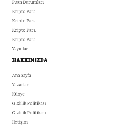
Puan Durumları
Kripto Para
Kripto Para
Kripto Para
Kripto Para
Yayınlar
HAKKIMIZDA
Ana Sayfa
Yazarlar
Künye
Gizlilik Politikası
Gizlilik Politikası
İletişim
com
child porn
https://makeup.orangebeauty.com/
grandpashabet
gra