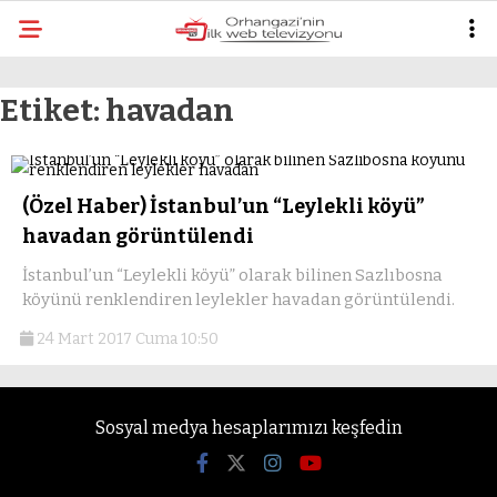
mostbe
Etiket:
havadan
(Özel Haber) İstanbul’un “Leylekli köyü”
havadan görüntülendi
İstanbul’un “Leylekli köyü” olarak bilinen Sazlıbosna
köyünü renklendiren leylekler havadan görüntülendi.
24 Mart 2017 Cuma 10:50
Sosyal medya hesaplarımızı keşfedin