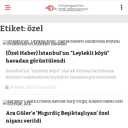
mostbe
Etiket:
özel
(Özel Haber) İstanbul’un “Leylekli köyü”
havadan görüntülendi
İstanbul’un “Leylekli köyü” olarak bilinen Sazlıbosna
köyünü renklendiren leylekler havadan görüntülendi.
24 Mart 2017 Cuma 10:50
Ara Güler’e ‘Mıgırdiç Beşiktaşlıyan’ özel
nişanı verildi