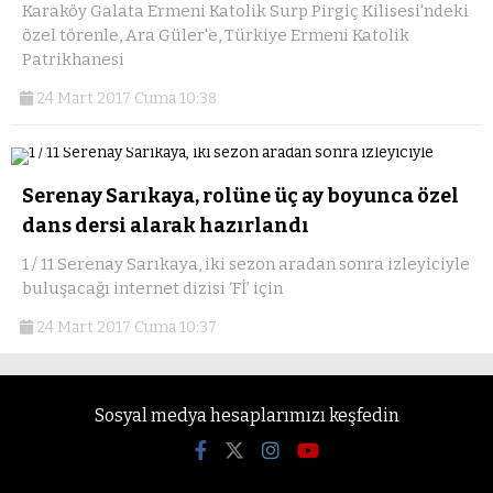
Karaköy Galata Ermeni Katolik Surp Pirgiç Kilisesi'ndeki
özel törenle, Ara Güler'e, Türkiye Ermeni Katolik
Patrikhanesi
24 Mart 2017 Cuma 10:38
Serenay Sarıkaya, rolüne üç ay boyunca özel
dans dersi alarak hazırlandı
1 / 11 Serenay Sarıkaya, iki sezon aradan sonra izleyiciyle
buluşacağı internet dizisi ‘Fİ’ için
24 Mart 2017 Cuma 10:37
Sosyal medya hesaplarımızı keşfedin