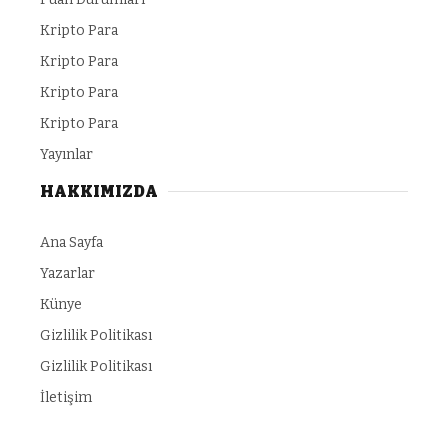
Kripto Para
Kripto Para
Kripto Para
Kripto Para
Yayınlar
HAKKIMIZDA
Ana Sayfa
Yazarlar
Künye
Gizlilik Politikası
Gizlilik Politikası
İletişim
usu Veren Siteler
porno
https://makeup.orangebeauty.com/
grandp