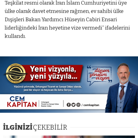
Teşkilat resmi olarak İran İslam Cumhuriyetini üye
ülke olarak davet etmesine rağmen, ev sahibi ülke
Dışişleri Bakan Yardımcı Hüseyin Cabiri Ensari
liderliğindeki İran heyetine vize vermedi” ifadelerini
kullandı.
z
mostbet
mostbet az
mostbet az
İLGİNİZİ
ÇEKEBİLİR