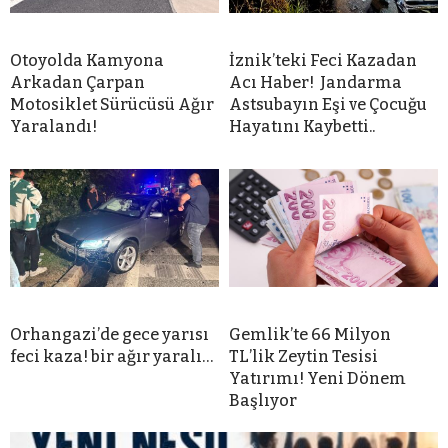
Otoyolda Kamyona
İznik’teki Feci Kazadan
Arkadan Çarpan
Acı Haber! Jandarma
Motosiklet Sürücüsü Ağır
Astsubayın Eşi ve Çocuğu
Yaralandı!
Hayatını Kaybetti..
Orhangazi’de gece yarısı
Gemlik’te 66 Milyon
feci kaza! bir ağır yaralı…
TL’lik Zeytin Tesisi
Yatırımı! Yeni Dönem
Başlıyor