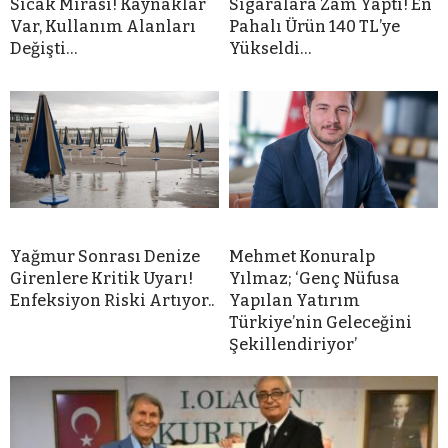
r
Sıcak Mirası! Kaynaklar
Sigaralara Zam Yaptı! En
Var, Kullanım Alanları
Pahalı Ürün 140 TL’ye
t
Değişti…
Yükseldi…
Yağmur Sonrası Denize
Mehmet Konuralp
Girenlere Kritik Uyarı!
Yılmaz; ‘Genç Nüfusa
Enfeksiyon Riski Artıyor..
Yapılan Yatırım
Türkiye’nin Geleceğini
Şekillendiriyor’