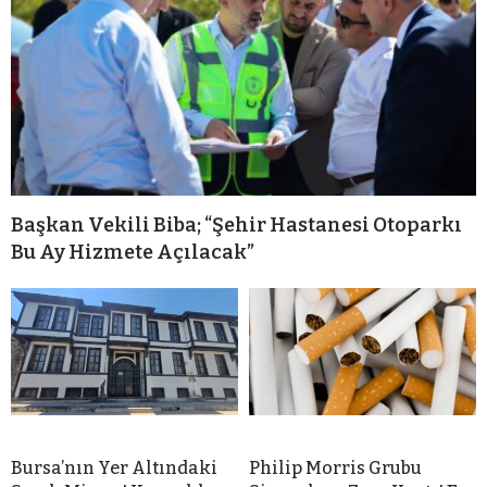
a
E
s
c
o
r
t
Başkan Vekili Biba; “Şehir Hastanesi Otoparkı
K
Bu Ay Hizmete Açılacak”
o
n
y
a
E
s
k
o
Bursa’nın Yer Altındaki
Philip Morris Grubu