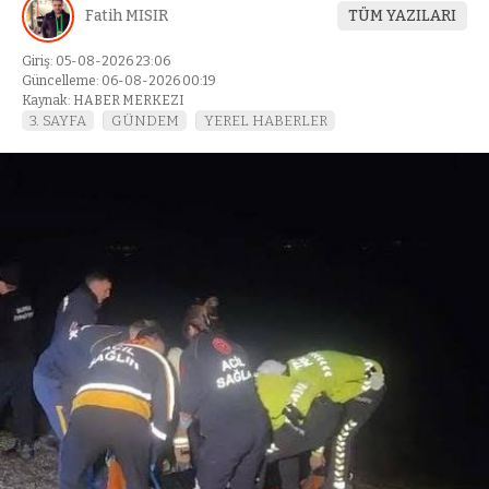
Fatih MISIR
TÜM YAZILARI
Giriş: 05-08-2026 23:06
Güncelleme: 06-08-2026 00:19
Kaynak: HABER MERKEZI
3. SAYFA
GÜNDEM
YEREL HABERLER