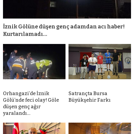
İznik Gölüne düşen genç adamdan acı haber!
Kurtarılamadı…
Orhangazi’de İznik
Satrançta Bursa
Gölü’nde feci olay! Göle
Büyükşehir Farkı
düşen genç ağır
yaralandı…