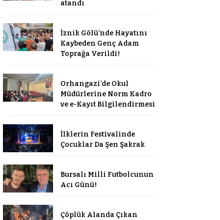
atandı
İznik Gölü’nde Hayatını
Kaybeden Genç Adam
Toprağa Verildi!
Orhangazi’de Okul
Müdürlerine Norm Kadro
ve e-Kayıt Bilgilendirmesi
İlklerin Festivalinde
Çocuklar Da Şen Şakrak
Bursalı Milli Futbolcunun
Acı Günü!
Çöplük Alanda Çıkan