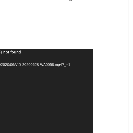
Video
oynatıcı
) not found
loads/2020/06/VID-20200628-WA0058.mp4?_=1