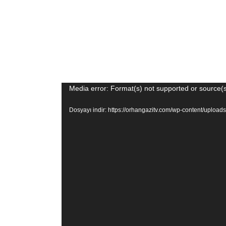
Media error: Format(s) not supported or source(s
Dosyayı indir: https://orhangazitv.com/wp-content/up