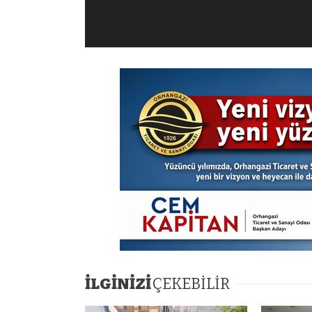
İLGİNİZİ
ÇEKEBİLİR