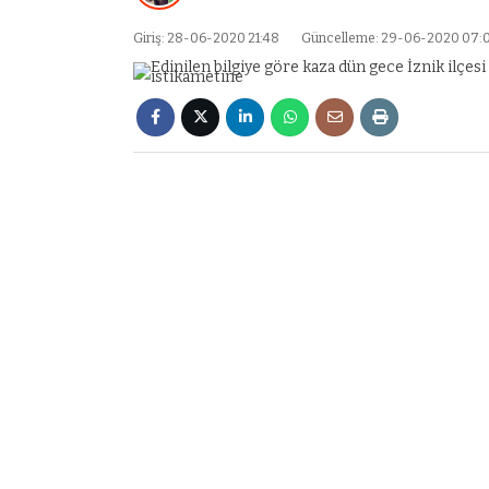
Giriş: 28-06-2020 21:48
Güncelleme: 29-06-2020 07: