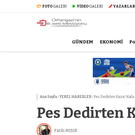
FOTO
GALERİ
VİDEO
GALERİ
YAZARLAR
GÜNDEM
EKONOMİ
Po
Ana Sayfa
›
YEREL HABERLER
›
Pes Dedirten Kaza! Kafa 
Pes Dedirten K
Fatih MISIR