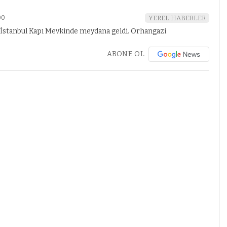
00
YEREL HABERLER
ABONE OL