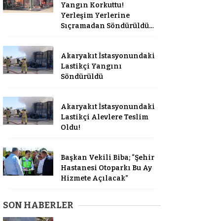
Yangın Korkuttu!
Yerleşim Yerlerine
Sıçramadan Söndürüldü…
Akaryakıt İstasyonundaki
Lastikçi Yangını
Söndürüldü
Akaryakıt İstasyonundaki
Lastikçi Alevlere Teslim
Oldu!
Başkan Vekili Biba; “Şehir
Hastanesi Otoparkı Bu Ay
Hizmete Açılacak”
SON HABERLER