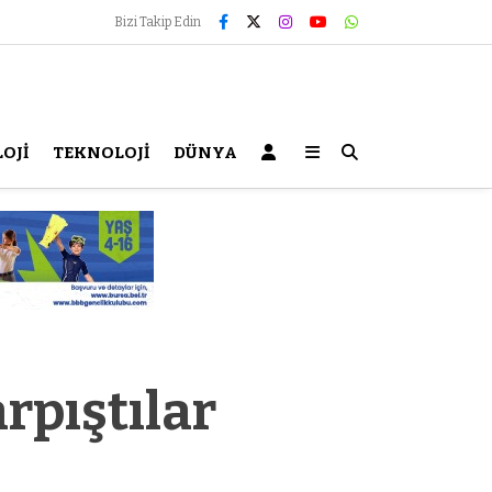
Bizi Takip Edin
OJİ
TEKNOLOJİ
DÜNYA
rpıştılar