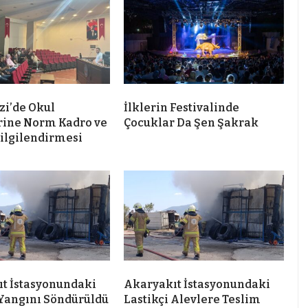
i’de Okul
İlklerin Festivalinde
rine Norm Kadro ve
Çocuklar Da Şen Şakrak
Bilgilendirmesi
t İstasyonundaki
Akaryakıt İstasyonundaki
 Yangını Söndürüldü
Lastikçi Alevlere Teslim