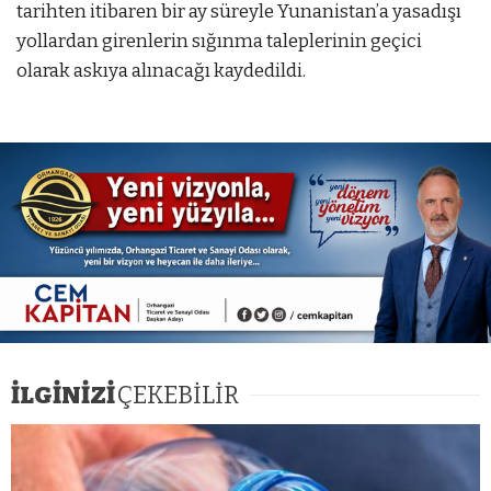
tarihten itibaren bir ay süreyle Yunanistan’a yasadışı
yollardan girenlerin sığınma taleplerinin geçici
olarak askıya alınacağı kaydedildi.
ostbet
mostbet az
mostbet az
İLGİNİZİ
ÇEKEBİLİR