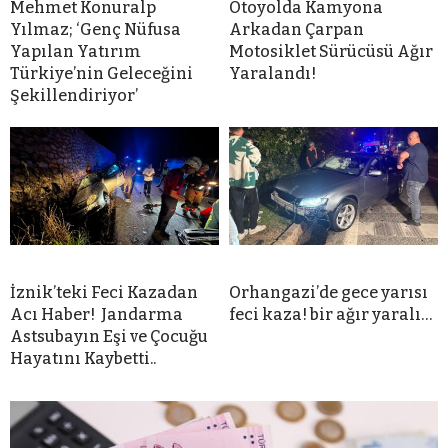
Mehmet Konuralp
Otoyolda Kamyona
Yılmaz; ‘Genç Nüfusa
Arkadan Çarpan
Yapılan Yatırım
Motosiklet Sürücüsü Ağır
Türkiye’nin Geleceğini
Yaralandı!
Şekillendiriyor’
İznik’teki Feci Kazadan
Orhangazi’de gece yarısı
Acı Haber! Jandarma
feci kaza! bir ağır yaralı…
Astsubayın Eşi ve Çocuğu
Hayatını Kaybetti..